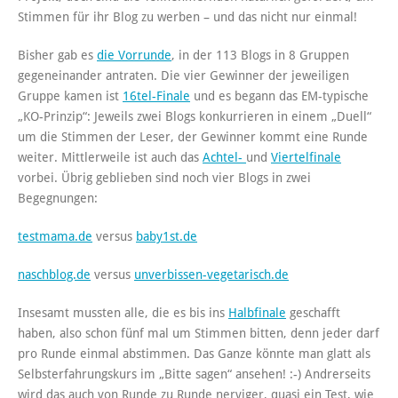
Stimmen für ihr Blog zu werben – und das nicht nur einmal!
Bisher gab es
die Vorrunde
, in der 113 Blogs in 8 Gruppen
gegeneinander antraten. Die vier Gewinner der jeweiligen
Gruppe kamen ist
16tel-Finale
und es begann das EM-typische
„KO-Prinzip“: Jeweils zwei Blogs konkurrieren in einem „Duell“
um die Stimmen der Leser, der Gewinner kommt eine Runde
weiter. Mittlerweile ist auch das
Achtel-
und
Viertelfinale
vorbei. Übrig geblieben sind noch vier Blogs in zwei
Begegnungen:
testmama.de
versus
baby1st.de
naschblog.de
versus
unverbissen-vegetarisch.de
Insesamt mussten alle, die es bis ins
Halbfinale
geschafft
haben, also schon fünf mal um Stimmen bitten, denn jeder darf
pro Runde einmal abstimmen. Das Ganze könnte man glatt als
Selbsterfahrungskurs im „Bitte sagen“ ansehen! :-) Andrerseits
wird das auch von Runde zu Runde nerviger, quasi ein Test, wie