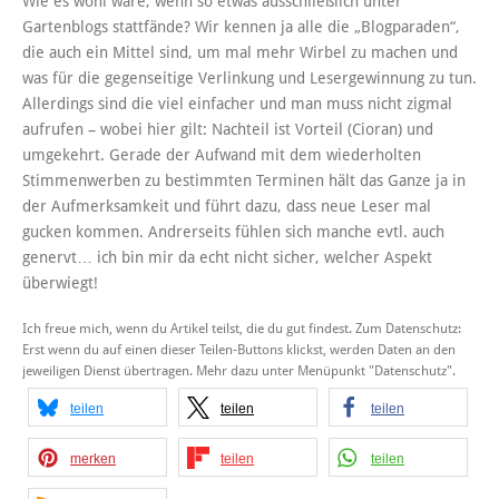
Wie es wohl wäre, wenn so etwas ausschließlich unter
Gartenblogs stattfände? Wir kennen ja alle die „Blogparaden“,
die auch ein Mittel sind, um mal mehr Wirbel zu machen und
was für die gegenseitige Verlinkung und Lesergewinnung zu tun.
Allerdings sind die viel einfacher und man muss nicht zigmal
aufrufen – wobei hier gilt: Nachteil ist Vorteil (Cioran) und
umgekehrt. Gerade der Aufwand mit dem wiederholten
Stimmenwerben zu bestimmten Terminen hält das Ganze ja in
der Aufmerksamkeit und führt dazu, dass neue Leser mal
gucken kommen. Andrerseits fühlen sich manche evtl. auch
genervt… ich bin mir da echt nicht sicher, welcher Aspekt
überwiegt!
Ich freue mich, wenn du Artikel teilst, die du gut findest. Zum Datenschutz:
Erst wenn du auf einen dieser Teilen-Buttons klickst, werden Daten an den
jeweiligen Dienst übertragen. Mehr dazu unter Menüpunkt "Datenschutz".
teilen
teilen
teilen
merken
teilen
teilen