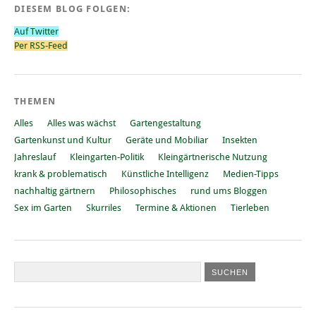
DIESEM BLOG FOLGEN:
Auf Twitter
Per RSS-Feed
THEMEN
Alles
Alles was wächst
Gartengestaltung
Gartenkunst und Kultur
Geräte und Mobiliar
Insekten
Jahreslauf
Kleingarten-Politik
Kleingärtnerische Nutzung
krank & problematisch
Künstliche Intelligenz
Medien-Tipps
nachhaltig gärtnern
Philosophisches
rund ums Bloggen
Sex im Garten
Skurriles
Termine & Aktionen
Tierleben