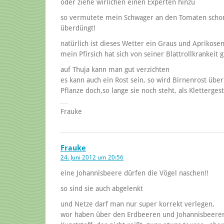
oder ziehe wirlichen einen Experten hinzu
so vermutete mein Schwager an den Tomaten schon
überdüngt!
natürlich ist dieses Wetter ein Graus und Aprikosen
mein Pfirsich hat sich von seiner Blattrollkrankeit g
auf Thuja kann man gut verzichten
es kann auch ein Rost sein, so wird Birnenrost übe
Pflanze doch,so lange sie noch steht, als Kletterge
…
Frauke
Frauke
24. Juni 2012 um 20:56
eine Johannisbeere dürfen die Vögel naschen!!
so sind sie auch abgelenkt
und Netze darf man nur super korrekt verlegen,
wor haben über den Erdbeeren und Johannisbeeren 