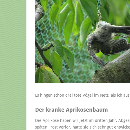
Es hingen schon drei tote Vögel im Netz, als ich au
Der kranke Aprikosenbaum
Die Aprikose haben wir jetzt im dritten Jahr. Abge
späten Frost verlor, hatte sie sich sehr gut entwick