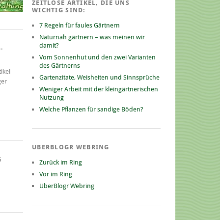
ZEITLOSE ARTIKEL, DIE UNS
WICHTIG SIND:
7 Regeln für faules Gärtnern
Naturnah gärtnern – was meinen wir
damit?
-
Vom Sonnenhut und den zwei Varianten
des Gärtnerns
ikel
Gartenzitate, Weisheiten und Sinnsprüche
ger
Weniger Arbeit mit der kleingärtnerischen
Nutzung
Welche Pflanzen für sandige Böden?
UBERBLOGR WEBRING
G
Zurück im Ring
Vor im Ring
UberBlogr Webring