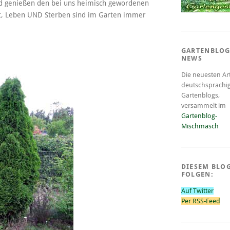
nd genießen den bei uns heimisch gewordenen
 Lot, Leben UND Sterben sind im Garten immer
GARTENBLOG
NEWS
Die neuesten Art
deutschsprachi
Gartenblogs,
versammelt im
Gartenblog-
Mischmasch
DIESEM BLO
FOLGEN:
Auf Twitter
Per RSS-Feed