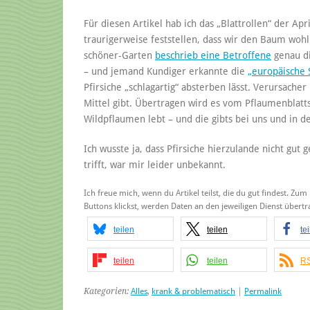
Für diesen Artikel hab ich das „Blattrollen“ der A
traurigerweise feststellen, dass wir den Baum wohl 
schöner-Garten
beschrieb eine Betroffene
genau di
– und jemand Kundiger erkannte die
„europäische 
Pfirsiche „schlagartig“ absterben lässt. Verursacher
Mittel gibt. Übertragen wird es vom Pflaumenblatts
Wildpflaumen lebt – und die gibts bei uns und in 
Ich wusste ja, dass Pfirsiche hierzulande nicht gut
trifft, war mir leider unbekannt.
Ich freue mich, wenn du Artikel teilst, die du gut findest. Zum
Buttons klickst, werden Daten an den jeweiligen Dienst über
teilen
teilen
te
teilen
teilen
RS
Kategorien:
Alles
,
krank & problematisch
|
Permalink