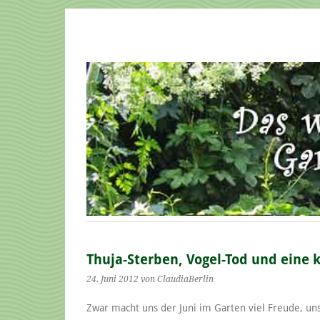
Thuja-Sterben, Vogel-Tod und eine 
24. Juni 2012
von ClaudiaBerlin
Zwar macht uns der Juni im Garten viel Freude, un