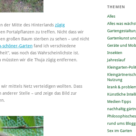
THEMEN
Alles
Alles was wächs
in der Mitte des Hinterlands
zügig
Gartengestaltun
en Portalpflanzen zu treffen. Nicht dass wir
Gartenkunst und
inen großen Baum sterben zu sehen – und nicht
Geräte und Mobi
in-schöner-Garten
fand ich verschiedene
eit“, was noch das Wahrscheinlichste ist.
Insekten
 müssten wir die Thuja zügig entfernen.
Jahreslauf
Kleingarten-Polit
Kleingärtnerisc
Nutzung
wir mittels Netz verteidigen wollten. Dass
krank & problem
n anderer Stelle – und zeige das Bild zur
Künstliche Intel
en.
Medien-Tipps
nachhaltig gärt
Philosophisches
rund ums Blog
Sex im Garten