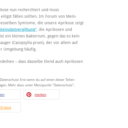
prikose nun recherchiert und muss
eiligst fällen sollten. Im Forum von Mein-
esselben Symtome, die unsere Aprikose zeigt
Steinobstvergilbung“
, die Aprikosen und
 ist ein kleines Bakterium, gegen das es kein
auger (Cacopsylla pruni), der vor allem auf
der Umgebung häufig.
 gedeihen – dass dasselbe Elend auch Aprikosen
 Datenschutz: Erst wenn du auf einen dieser Teilen-
tragen. Mehr dazu unter Menüpunkt "Datenschutz".
ilen
merken
S-feed