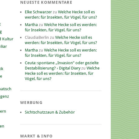
NEUESTE KOMMENTARE
Elke Schwarzer
zu
Welche Hecke soll es
werden: für Insekten, für Vögel, für uns?
t
Martha
zu
Welche Hecke soll es werden:
für Insekten, für Vögel, für uns?
g
ClaudiaBerlin
zu
Welche Hecke soll es
 Kultur
werden: für Insekten, für Vögel, für uns?
liar
Martha
zu
Welche Hecke soll es werden:
für Insekten, für Vögel, für uns?
Ceuta: spontane „Invasion“ oder gezielte
Destabilisierung? › Digital Diary
zu
Welche
ik
Hecke soll es werden: für Insekten, für
he
Vögel, für uns?
atisch
ligenz
WERBUNG
nern
Sichtschutzzaun & Zubehör
gen
MARKT & INFO