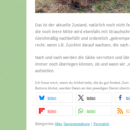
Das ist der aktuelle Zustand, natürlich noch nicht f
die noch leere Mitte wird ebenfalls mit Strauchsch
Gleichmäßig nachbefüllt und ordentlich „gekrempelt
recht, wenn z.B. Zucchini darauf wachsen, die nac
Nach und nach werden die Säcke verrotten und übrig
immer noch überlegen können, ob und wann wir „w
aufstellen.
Ich freue mich, wenn du Artikel teilst, die du gut findest. Zum
Buttons klickst, werden Daten an den jeweiligen Dienst über
teilen
teilen
te
teilen
teilen
RS
Kategorien:
Alles
,
Gartengestaltung
|
Permalink