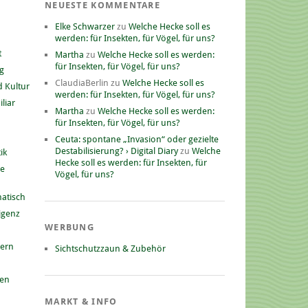
NEUESTE KOMMENTARE
Elke Schwarzer
zu
Welche Hecke soll es
werden: für Insekten, für Vögel, für uns?
t
Martha
zu
Welche Hecke soll es werden:
für Insekten, für Vögel, für uns?
g
ClaudiaBerlin
zu
Welche Hecke soll es
 Kultur
werden: für Insekten, für Vögel, für uns?
liar
Martha
zu
Welche Hecke soll es werden:
für Insekten, für Vögel, für uns?
Ceuta: spontane „Invasion“ oder gezielte
Destabilisierung? › Digital Diary
zu
Welche
ik
Hecke soll es werden: für Insekten, für
he
Vögel, für uns?
atisch
ligenz
WERBUNG
nern
Sichtschutzzaun & Zubehör
gen
MARKT & INFO