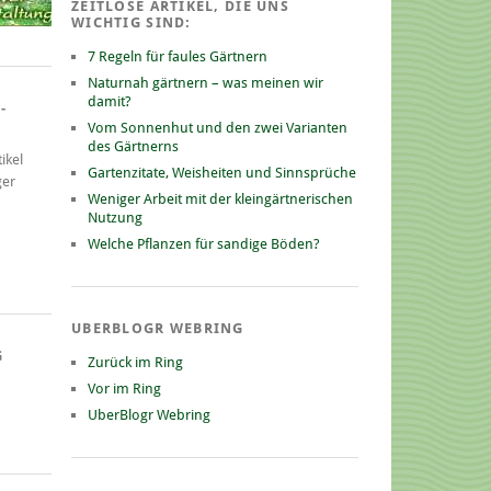
ZEITLOSE ARTIKEL, DIE UNS
WICHTIG SIND:
7 Regeln für faules Gärtnern
Naturnah gärtnern – was meinen wir
damit?
-
Vom Sonnenhut und den zwei Varianten
des Gärtnerns
ikel
Gartenzitate, Weisheiten und Sinnsprüche
ger
Weniger Arbeit mit der kleingärtnerischen
Nutzung
Welche Pflanzen für sandige Böden?
UBERBLOGR WEBRING
G
Zurück im Ring
Vor im Ring
UberBlogr Webring