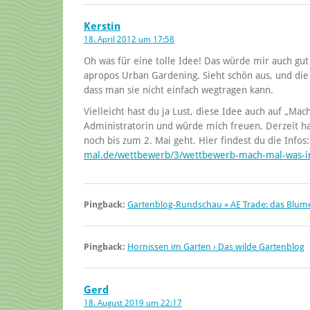
Kerstin
18. April 2012 um 17:58
Oh was für eine tolle Idee! Das würde mir auch gut
apropos Urban Gardening. Sieht schön aus, und die
dass man sie nicht einfach wegtragen kann.
Vielleicht hast du ja Lust, diese Idee auch auf „Mac
Administratorin und würde mich freuen. Derzeit h
noch bis zum 2. Mai geht. Hier findest du die Infos
mal.de/wettbewerb/3/wettbewerb-mach-mal-was-i
Pingback:
Gartenblog-Rundschau » AE Trade: das Blume
Pingback:
Hornissen im Garten › Das wilde Gartenblog
Gerd
18. August 2019 um 22:17