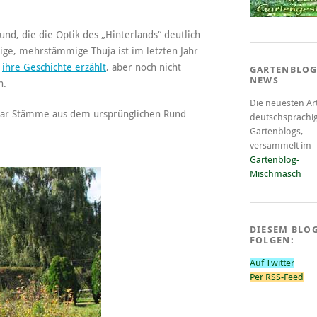
nd, die die Optik des „Hinterlands“ deutlich
ige, mehrstämmige Thuja ist im letzten Jahr
h
ihre Geschichte erzählt
, aber noch nicht
GARTENBLOG
NEWS
n.
Die neuesten Art
 paar Stämme aus dem ursprünglichen Rund
deutschsprachi
Gartenblogs,
versammelt im
Gartenblog-
Mischmasch
DIESEM BLO
FOLGEN:
Auf Twitter
Per RSS-Feed