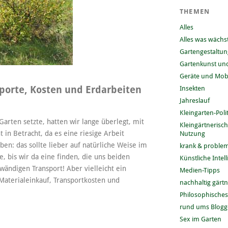
THEMEN
Alles
Alles was wächs
Gartengestaltun
Gartenkunst und
Geräte und Mobi
porte, Kosten und Erdarbeiten
Insekten
Jahreslauf
Kleingarten-Polit
arten setzte, hatten wir lange überlegt, mit
Kleingärtnerisc
 in Betracht, da es eine riesige Arbeit
Nutzung
n: das sollte lieber auf natürliche Weise im
krank & problem
je, bis wir da eine finden, die uns beiden
Künstliche Intel
wändigen Transport! Aber vielleicht ein
Medien-Tipps
terialeinkauf, Transportkosten und
nachhaltig gärt
Philosophisches
rund ums Blog
Sex im Garten