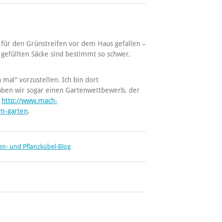
 für den Grünstreifen vor dem Haus gefallen –
 gefüllten Säcke sind bestimmt so schwer,
h mal“ vorzustellen. Ich bin dort
aben wir sogar einen Gartenwettbewerb, der
:
http://www.mach-
m-garten
.
n- und Pflanzkübel-Blog