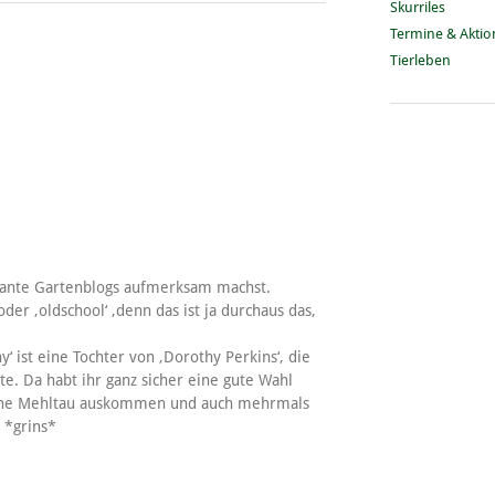
Skurriles
Termine & Akti
Tierleben
ssante Gartenblogs aufmerksam machst.
oder ‚oldschool‘ ,denn das ist ja durchaus das,
 ist eine Tochter von ‚Dorothy Perkins‘, die
te. Da habt ihr ganz sicher eine gute Wahl
a ohne Mehltau auskommen und auch mehrmals
 *grins*