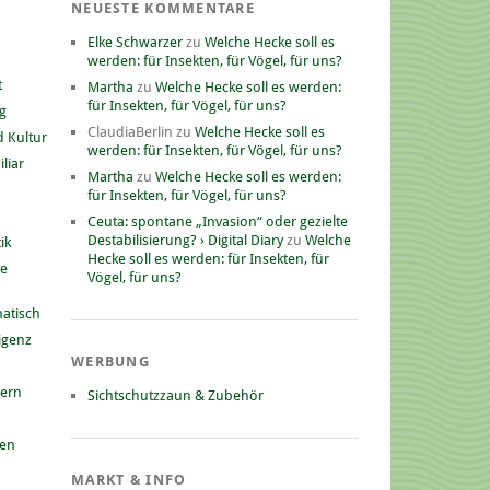
NEUESTE KOMMENTARE
Elke Schwarzer
zu
Welche Hecke soll es
werden: für Insekten, für Vögel, für uns?
t
Martha
zu
Welche Hecke soll es werden:
für Insekten, für Vögel, für uns?
g
ClaudiaBerlin
zu
Welche Hecke soll es
 Kultur
werden: für Insekten, für Vögel, für uns?
liar
Martha
zu
Welche Hecke soll es werden:
für Insekten, für Vögel, für uns?
Ceuta: spontane „Invasion“ oder gezielte
Destabilisierung? › Digital Diary
zu
Welche
ik
Hecke soll es werden: für Insekten, für
he
Vögel, für uns?
atisch
ligenz
WERBUNG
nern
Sichtschutzzaun & Zubehör
gen
MARKT & INFO