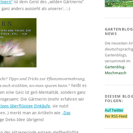
rtnern“
ist dem Geist des „wilden Gärtnerns“
ganz anders aussieht als unserer:. :-)
GARTENBLOG
NEWS
Die neuesten Art
deutschsprachi
Gartenblogs,
versammelt im
Gartenblog-
Mischmasch
cht? Tipps und Tricks zur Pflanzenvermehrung,
heißt es
hte euch erzählen, wo man sparen kann.“
 um eine Geiz ist geil-Mentalität, sondern ganz
DIESEM BLO
insgesamt: Die Gärtnerin (mehr erfahren wir
FOLGEN:
ipps überflüssige Einkäufe
, sie nutzt
Auf Twitter
nen..) merkt man an Artikeln wie
„Das
Per RSS-Feed
ige Deko-Idee übrigens!
in der Hitzeperiode extrem gießbedürftig