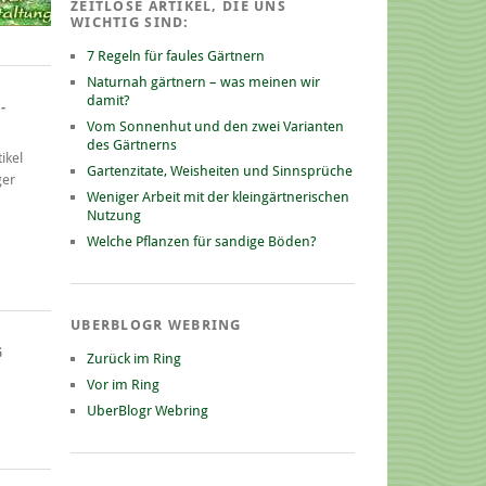
ZEITLOSE ARTIKEL, DIE UNS
WICHTIG SIND:
7 Regeln für faules Gärtnern
Naturnah gärtnern – was meinen wir
damit?
-
Vom Sonnenhut und den zwei Varianten
des Gärtnerns
ikel
Gartenzitate, Weisheiten und Sinnsprüche
ger
Weniger Arbeit mit der kleingärtnerischen
Nutzung
Welche Pflanzen für sandige Böden?
UBERBLOGR WEBRING
G
Zurück im Ring
Vor im Ring
UberBlogr Webring