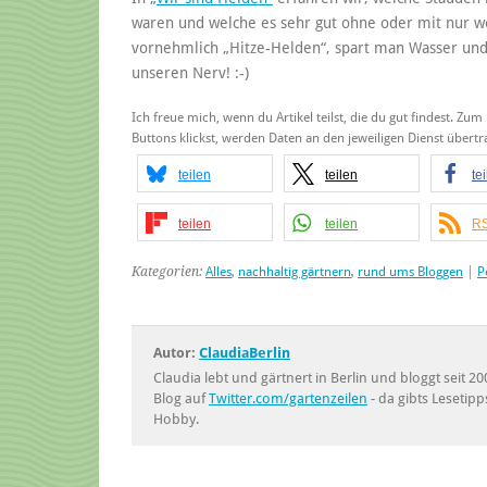
waren und welche es sehr gut ohne oder mit nur w
vornehmlich „Hitze-Helden“, spart man Wasser und 
unseren Nerv! :-)
Ich freue mich, wenn du Artikel teilst, die du gut findest. Zum
Buttons klickst, werden Daten an den jeweiligen Dienst über
teilen
teilen
te
teilen
teilen
RS
Kategorien:
Alles
,
nachhaltig gärtnern
,
rund ums Bloggen
|
P
Autor:
ClaudiaBerlin
Claudia lebt und gärtnert in Berlin und bloggt seit
Blog auf
Twitter.com/gartenzeilen
- da gibts Lesetipp
Hobby.