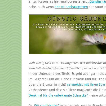
entschlossen, es hier mal vorzustellen.
„Günstig gä
nahe, auch wenn
der Reihenhausgarten
der Autorin 
„Mit wenig Geld zum Traumgarten, wer möchte das ni
zum Selbstanfertigen von Hilfsmitteln, etc. – ich möc
in der Unterzeile des Titels. Es geht aber gar nicht
im Gegenteil um die Liebe zur Natur und zur Erde 
über die Bloggerin nicht)
vermeidet mit ihren Spart
Vorhandenes und dass sie Tiere mag (auch die klei
Denkmal für die unbekannte Schnecke“
– eine witz
In
„Wir sind Helden“
erfahren wir, welche Stauden 