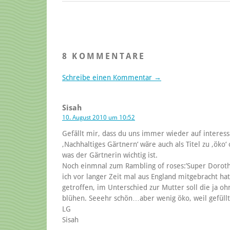
8 KOMMENTARE
Schreibe einen Kommentar →
Sisah
10. August 2010 um 10:52
Gefällt mir, dass du uns immer wieder auf intere
‚Nachhaltiges Gärtnern‘ wäre auch als Titel zu ‚öko‘ 
was der Gärtnerin wichtig ist.
Noch einmnal zum Rambling of roses:’Super Dorothy‘
ich vor langer Zeit mal aus England mitgebracht hat
getroffen, im Unterschied zur Mutter soll die j
blühen. Seeehr schön…aber wenig öko, weil gefüllt
LG
Sisah