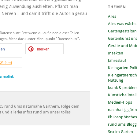
enig Zuwendung aushielten. Pflanzt man
THEMEN
Nerven – und damit trifft die Autorin genau
Alles
Alles was wächs
Gartengestaltun
 Datenschutz: Erst wenn du auf einen dieser Teilen-
Gartenkunst und
tragen. Mehr dazu unter Menüpunkt "Datenschutz".
Geräte und Mobi
ilen
merken
Insekten
Jahreslauf
S-feed
Kleingarten-Polit
Kleingärtnerisc
ermalink
Nutzung
krank & problem
Künstliche Intel
Medien-Tipps
 2005 rund ums naturnahe Gärtnern. Folge dem
nachhaltig gärt
s und allerlei Infos rund um unser tolles
Philosophisches
rund ums Blog
Sex im Garten