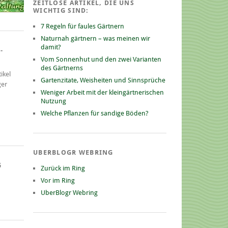
ZEITLOSE ARTIKEL, DIE UNS
WICHTIG SIND:
7 Regeln für faules Gärtnern
Naturnah gärtnern – was meinen wir
damit?
-
Vom Sonnenhut und den zwei Varianten
des Gärtnerns
ikel
Gartenzitate, Weisheiten und Sinnsprüche
ger
Weniger Arbeit mit der kleingärtnerischen
Nutzung
Welche Pflanzen für sandige Böden?
UBERBLOGR WEBRING
G
Zurück im Ring
Vor im Ring
UberBlogr Webring