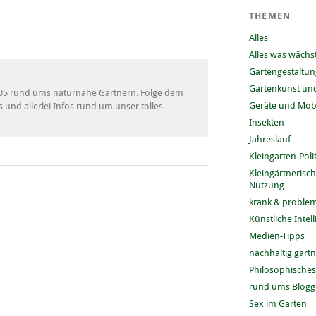
THEMEN
Alles
Alles was wächs
Gartengestaltun
Gartenkunst und
 2005 rund ums naturnahe Gärtnern. Folge dem
Geräte und Mobi
s und allerlei Infos rund um unser tolles
Insekten
Jahreslauf
Kleingarten-Polit
Kleingärtnerisc
Nutzung
krank & problem
Künstliche Intel
Medien-Tipps
nachhaltig gärt
Philosophisches
rund ums Blog
Sex im Garten