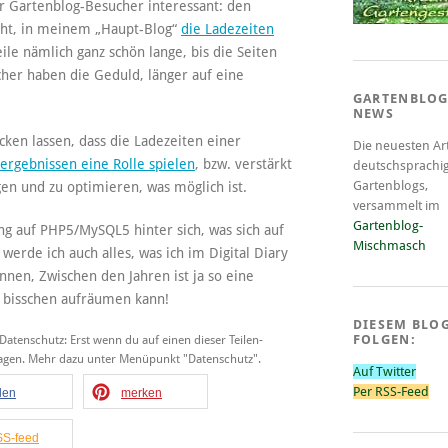
r Gartenblog-Besucher interessant: den
acht, in meinem „Haupt-Blog“
die Ladezeiten
ile nämlich ganz schön lange, bis die Seiten
her haben die Geduld, länger auf eine
GARTENBLOG
NEWS
ken lassen, dass die Ladezeiten einer
Die neuesten Art
ergebnissen eine Rolle spielen
, bzw. verstärkt
deutschsprachi
Gartenblogs,
en und zu optimieren, was möglich ist.
versammelt im
Gartenblog-
g auf PHP5/MySQL5 hinter sich, was sich auf
Mischmasch
werde ich auch alles, was ich im Digital Diary
en, Zwischen den Jahren ist ja so eine
n bisschen aufräumen kann!
DIESEM BLO
FOLGEN:
 Datenschutz: Erst wenn du auf einen dieser Teilen-
tragen. Mehr dazu unter Menüpunkt "Datenschutz".
Auf Twitter
Per RSS-Feed
ilen
merken
S-feed