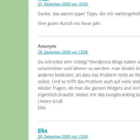
27. Dezember 2009 um 18:09
Danke, das waren super Tipps, die mir weitergehol
Eine guten Rutsch ins Neue Jahr.
Anonym
28. Dezember 2009 um 13:08
Du schreibst sehr richtig:“Wordpress-Blogs haben 
voluminöser und lahmer zu werden: man bindet diese
anderes bedeutet, als dass das Problem nicht an W
selbst. Und so trifft das Problem auch auf viele and
wieder fragen, ob man die ganzen Widgets und Ver
eigentlich braucht. Wobei mir das Googleranking dab
Lieben Gruß
Elke
Elke
28. Dezember 2009 um 13:09