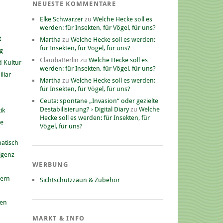
NEUESTE KOMMENTARE
Elke Schwarzer
zu
Welche Hecke soll es
werden: für Insekten, für Vögel, für uns?
t
Martha
zu
Welche Hecke soll es werden:
für Insekten, für Vögel, für uns?
g
ClaudiaBerlin
zu
Welche Hecke soll es
 Kultur
werden: für Insekten, für Vögel, für uns?
liar
Martha
zu
Welche Hecke soll es werden:
für Insekten, für Vögel, für uns?
Ceuta: spontane „Invasion“ oder gezielte
Destabilisierung? › Digital Diary
zu
Welche
ik
Hecke soll es werden: für Insekten, für
he
Vögel, für uns?
atisch
ligenz
WERBUNG
nern
Sichtschutzzaun & Zubehör
gen
MARKT & INFO