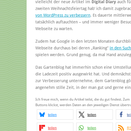
vielleicht der neue Artikel im
Digital Diary
auch fü
zweiten Weihnachtsfeiertag hab‘ ich damit zugebr
von WordPress zu verbessern
. Es dauerte mittlerwe
tatsächlich auftauchten – und immer weniger Besuc
Webseite zu warten.
Zudem hat Google in den letzten Monaten durchblic
Webseite durchaus bei deren „Ranking“
in den Such
spielen werden. Grund genug, da mal Hand anzuleg
Das Gartenblog hat immerhin schon eine Umstellun
die Ladezeit positiv ausgewirkt hat. Und demnächst 
zur Verbesserung unternehme, dem Gartenblog gönn
angenehm stille Zeit, in der man gut und gerne ei
Ich freue mich, wenn du Artikel teilst, die du gut findest. Zum
Buttons klickst, werden Daten an den jeweiligen Dienst über
teilen
teilen
te
teilen
teilen
RS