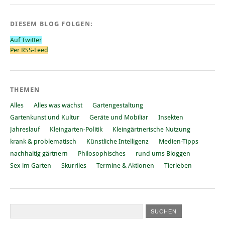
DIESEM BLOG FOLGEN:
Auf Twitter
Per RSS-Feed
THEMEN
Alles
Alles was wächst
Gartengestaltung
Gartenkunst und Kultur
Geräte und Mobiliar
Insekten
Jahreslauf
Kleingarten-Politik
Kleingärtnerische Nutzung
krank & problematisch
Künstliche Intelligenz
Medien-Tipps
nachhaltig gärtnern
Philosophisches
rund ums Bloggen
Sex im Garten
Skurriles
Termine & Aktionen
Tierleben