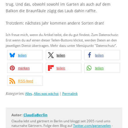
trug. Und das, obwohl sowohl im Garten als auch auf dem
Balkon die Braunfäule zügig das Laub dahin raffte.
Trotzdem: nächstes Jahr kommen andere Sorten dran!
Ich freue mich, wenn du Artikel teilst, die du gut findest. Zum Datenschutz:
Erst wenn du auf einen dieser Teilen-Buttons klickst, werden Daten an den
jeweiligen Dienst übertragen. Mehr dazu unter Menüpunkt "Datenschutz".
teilen
teilen
teilen
merken
teilen
teilen
RSS-feed
Kategorien:
Alles
,
Alles was wächst
|
Permalink
Autor:
ClaudiaBerlin
Claudia lebt und gärtnert in Berlin und bloggt seit 2005 rund ums
naturnahe Gärtnern. Folge dem Blog auf
Twitter.com/gartenzeilen
-