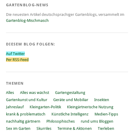
GARTENBLOG-NEWS
Die neuesten Artikel deutschsprachiger Gartenblogs, versammelt im
Gartenblog-Mischmasch
DIESEM BLOG FOLGEN:
Auf Twitter
Per RSS-Feed
THEMEN
Alles
Alles was wächst
Gartengestaltung
Gartenkunst und Kultur
Geräte und Mobiliar
Insekten
Jahreslauf
Kleingarten-Politik
Kleingärtnerische Nutzung
krank & problematisch
Künstliche Intelligenz
Medien-Tipps
nachhaltig gärtnern
Philosophisches
rund ums Bloggen
Sex im Garten
Skurriles
Termine & Aktionen
Tierleben