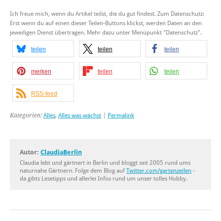
Ich freue mich, wenn du Artikel teilst, die du gut findest. Zum Datenschutz:
Erst wenn du auf einen dieser Teilen-Buttons klickst, werden Daten an den
jeweiligen Dienst übertragen. Mehr dazu unter Menüpunkt "Datenschutz".
teilen
teilen
teilen
merken
teilen
teilen
RSS-feed
Kategorien:
Alles
,
Alles was wächst
|
Permalink
Autor:
ClaudiaBerlin
Claudia lebt und gärtnert in Berlin und bloggt seit 2005 rund ums
naturnahe Gärtnern. Folge dem Blog auf
Twitter.com/gartenzeilen
-
da gibts Lesetipps und allerlei Infos rund um unser tolles Hobby.