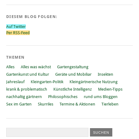
DIESEM BLOG FOLGEN:
Auf Twitter
Per RSS-Feed
THEMEN
Alles
Alles was wächst
Gartengestaltung
Gartenkunst und Kultur
Geräte und Mobiliar
Insekten
Jahreslauf
Kleingarten-Politik
Kleingärtnerische Nutzung
krank & problematisch
Künstliche Intelligenz
Medien-Tipps
nachhaltig gärtnern
Philosophisches
rund ums Bloggen
Sex im Garten
Skurriles
Termine & Aktionen
Tierleben