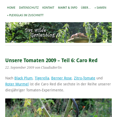
HOME
DATENSCHUTZ
KONTAKT
MARKT & INFO
ÜBER…
» SAMEN
» PLEXIGLAS IM ZUSCHNITT
Unsere Tomaten 2009 – Teil 6: Caro Red
22. September 2009
von ClaudiaBerlin
Nach
Black Plum
,
Tigerella
,
Berner Rose
,
Zitro-Tomate
und
Roter Murmel
ist die Caro Red die sechste in der Reihe unserer
diesjähriger Tomaten-Experimente.