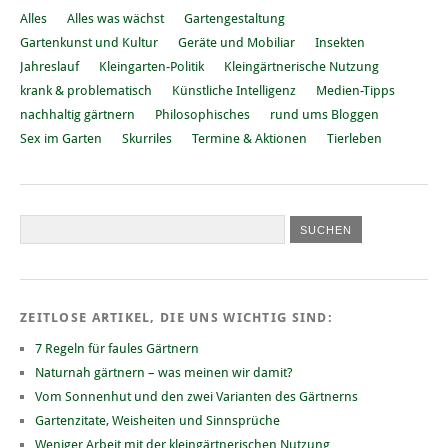
Alles
Alles was wächst
Gartengestaltung
Gartenkunst und Kultur
Geräte und Mobiliar
Insekten
Jahreslauf
Kleingarten-Politik
Kleingärtnerische Nutzung
krank & problematisch
Künstliche Intelligenz
Medien-Tipps
nachhaltig gärtnern
Philosophisches
rund ums Bloggen
Sex im Garten
Skurriles
Termine & Aktionen
Tierleben
ZEITLOSE ARTIKEL, DIE UNS WICHTIG SIND:
7 Regeln für faules Gärtnern
Naturnah gärtnern – was meinen wir damit?
Vom Sonnenhut und den zwei Varianten des Gärtnerns
Gartenzitate, Weisheiten und Sinnsprüche
Weniger Arbeit mit der kleingärtnerischen Nutzung