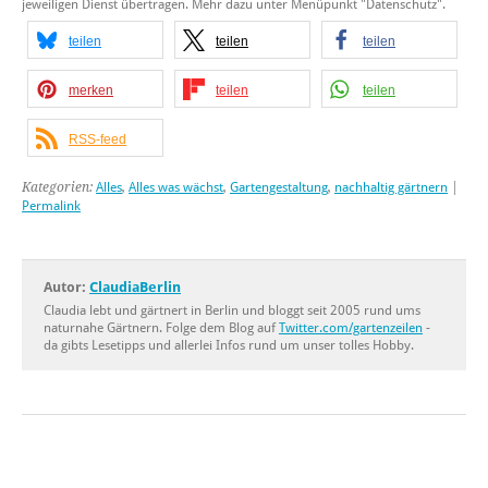
jeweiligen Dienst übertragen. Mehr dazu unter Menüpunkt "Datenschutz".
teilen
teilen
teilen
merken
teilen
teilen
RSS-feed
Kategorien:
Alles
,
Alles was wächst
,
Gartengestaltung
,
nachhaltig gärtnern
|
Permalink
Autor:
ClaudiaBerlin
Claudia lebt und gärtnert in Berlin und bloggt seit 2005 rund ums
naturnahe Gärtnern. Folge dem Blog auf
Twitter.com/gartenzeilen
-
da gibts Lesetipps und allerlei Infos rund um unser tolles Hobby.