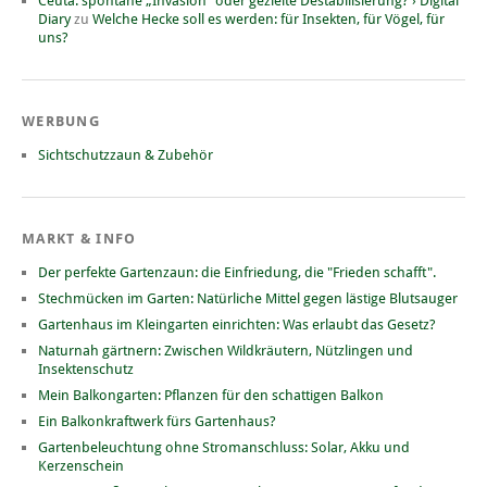
Ceuta: spontane „Invasion“ oder gezielte Destabilisierung? › Digital
Diary
zu
Welche Hecke soll es werden: für Insekten, für Vögel, für
uns?
WERBUNG
Sichtschutzzaun & Zubehör
MARKT & INFO
Der perfekte Gartenzaun: die Einfriedung, die "Frieden schafft".
Stechmücken im Garten: Natürliche Mittel gegen lästige Blutsauger
Gartenhaus im Kleingarten einrichten: Was erlaubt das Gesetz?
Naturnah gärtnern: Zwischen Wildkräutern, Nützlingen und
Insektenschutz
Mein Balkongarten: Pflanzen für den schattigen Balkon
Ein Balkonkraftwerk fürs Gartenhaus?
Gartenbeleuchtung ohne Stromanschluss: Solar, Akku und
Kerzenschein