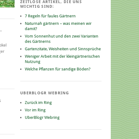
ZEITLOSE ARTIKEL, DIE UNS
WICHTIG SIND:
7 Regeln für faules Gärtnern
Naturnah gärtnern – was meinen wir
damit?
-
Vom Sonnenhut und den zwei Varianten
des Gärtnerns
ikel
Gartenzitate, Weisheiten und Sinnsprüche
ger
Weniger Arbeit mit der kleingärtnerischen
Nutzung
Welche Pflanzen für sandige Böden?
UBERBLOGR WEBRING
G
Zurück im Ring
Vor im Ring
UberBlogr Webring