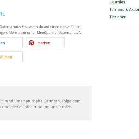
Skurriles
Termine & Akti
ft
.
Tierleben
 Datenschutz: Erst wenn du auf einen dieser Teilen-
tragen. Mehr dazu unter Menüpunkt "Datenschutz".
ilen
merken
S-feed
 2005 rund ums naturnahe Gärtnern. Folge dem
s und allerlei Infos rund um unser tolles