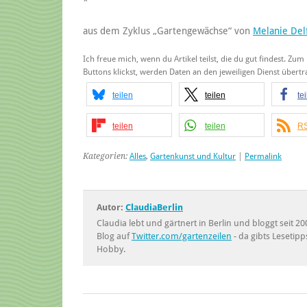
*
aus dem Zyklus „Gartengewächse“ von
Melanie Delf
Ich freue mich, wenn du Artikel teilst, die du gut findest. Zum
Buttons klickst, werden Daten an den jeweiligen Dienst über
teilen
teilen
te
teilen
teilen
RS
Kategorien:
Alles
,
Gartenkunst und Kultur
|
Permalink
Autor:
ClaudiaBerlin
Claudia lebt und gärtnert in Berlin und bloggt seit
Blog auf
Twitter.com/gartenzeilen
- da gibts Lesetipp
Hobby.