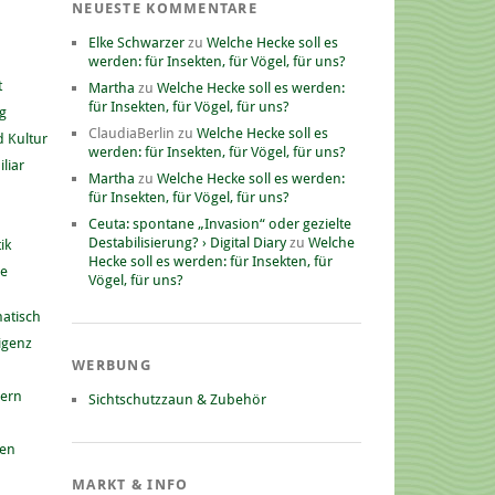
NEUESTE KOMMENTARE
Elke Schwarzer
zu
Welche Hecke soll es
werden: für Insekten, für Vögel, für uns?
t
Martha
zu
Welche Hecke soll es werden:
für Insekten, für Vögel, für uns?
g
ClaudiaBerlin
zu
Welche Hecke soll es
 Kultur
werden: für Insekten, für Vögel, für uns?
liar
Martha
zu
Welche Hecke soll es werden:
für Insekten, für Vögel, für uns?
Ceuta: spontane „Invasion“ oder gezielte
Destabilisierung? › Digital Diary
zu
Welche
ik
Hecke soll es werden: für Insekten, für
he
Vögel, für uns?
atisch
ligenz
WERBUNG
nern
Sichtschutzzaun & Zubehör
gen
MARKT & INFO