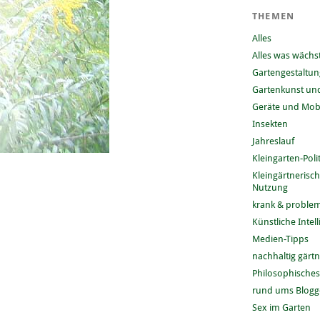
THEMEN
Alles
Alles was wächs
Gartengestaltun
Gartenkunst und
Geräte und Mobi
Insekten
Jahreslauf
Kleingarten-Polit
Kleingärtnerisc
Nutzung
krank & problem
Künstliche Intel
Medien-Tipps
nachhaltig gärt
Philosophisches
rund ums Blog
Sex im Garten