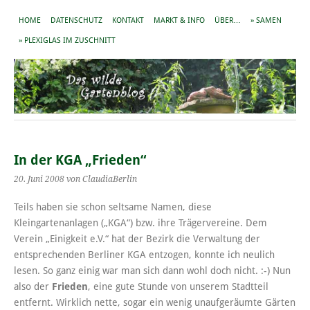
HOME
DATENSCHUTZ
KONTAKT
MARKT & INFO
ÜBER…
» SAMEN
» PLEXIGLAS IM ZUSCHNITT
In der KGA „Frieden“
20. Juni 2008
von ClaudiaBerlin
Teils haben sie schon seltsame Namen, diese
Kleingartenanlagen („KGA“) bzw. ihre Trägervereine. Dem
Verein „Einigkeit e.V.“ hat der Bezirk die Verwaltung der
entsprechenden Berliner KGA entzogen, konnte ich neulich
lesen. So ganz einig war man sich dann wohl doch nicht. :-) Nun
also der
Frieden
, eine gute Stunde von unserem Stadtteil
entfernt. Wirklich nette, sogar ein wenig unaufgeräumte Gärten