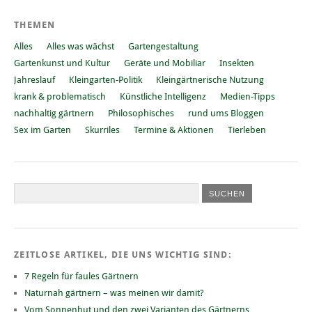
THEMEN
Alles
Alles was wächst
Gartengestaltung
Gartenkunst und Kultur
Geräte und Mobiliar
Insekten
Jahreslauf
Kleingarten-Politik
Kleingärtnerische Nutzung
krank & problematisch
Künstliche Intelligenz
Medien-Tipps
nachhaltig gärtnern
Philosophisches
rund ums Bloggen
Sex im Garten
Skurriles
Termine & Aktionen
Tierleben
ZEITLOSE ARTIKEL, DIE UNS WICHTIG SIND:
7 Regeln für faules Gärtnern
Naturnah gärtnern – was meinen wir damit?
Vom Sonnenhut und den zwei Varianten des Gärtnerns