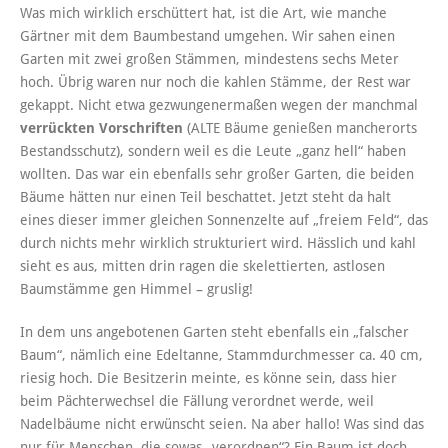
Was mich wirklich erschüttert hat, ist die Art, wie manche
Gärtner mit dem Baumbestand umgehen. Wir sahen einen
Garten mit zwei großen Stämmen, mindestens sechs Meter
hoch. Übrig waren nur noch die kahlen Stämme, der Rest war
gekappt. Nicht etwa gezwungenermaßen wegen der manchmal
verrückten Vorschriften
(ALTE Bäume genießen mancherorts
Bestandsschutz), sondern weil es die Leute „ganz hell“ haben
wollten. Das war ein ebenfalls sehr großer Garten, die beiden
Bäume hätten nur einen Teil beschattet. Jetzt steht da halt
eines dieser immer gleichen Sonnenzelte auf „freiem Feld“, das
durch nichts mehr wirklich strukturiert wird. Hässlich und kahl
sieht es aus, mitten drin ragen die skelettierten, astlosen
Baumstämme gen Himmel – gruslig!
In dem uns angebotenen Garten steht ebenfalls ein „falscher
Baum“, nämlich eine Edeltanne, Stammdurchmesser ca. 40 cm,
riesig hoch. Die Besitzerin meinte, es könne sein, dass hier
beim Pächterwechsel die Fällung verordnet werde, weil
Nadelbäume nicht erwünscht seien. Na aber hallo! Was sind das
nur für Menschen, die sowas „verordnen“? Ein Baum ist doch