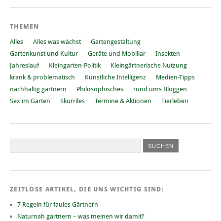
THEMEN
Alles
Alles was wächst
Gartengestaltung
Gartenkunst und Kultur
Geräte und Mobiliar
Insekten
Jahreslauf
Kleingarten-Politik
Kleingärtnerische Nutzung
krank & problematisch
Künstliche Intelligenz
Medien-Tipps
nachhaltig gärtnern
Philosophisches
rund ums Bloggen
Sex im Garten
Skurriles
Termine & Aktionen
Tierleben
ZEITLOSE ARTIKEL, DIE UNS WICHTIG SIND:
7 Regeln für faules Gärtnern
Naturnah gärtnern – was meinen wir damit?