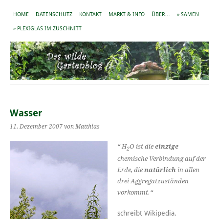
HOME
DATENSCHUTZ
KONTAKT
MARKT & INFO
ÜBER…
» SAMEN
» PLEXIGLAS IM ZUSCHNITT
Wasser
11. Dezember 2007
von Matthias
“ H
O ist die
einzige
2
chemische Verbindung auf der
Erde, die
natürlich
in allen
drei Aggregatzuständen
vorkommt.“
schreibt Wikipedia.