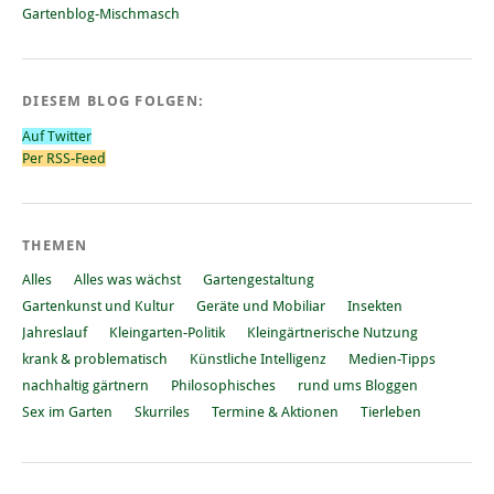
Gartenblog-Mischmasch
DIESEM BLOG FOLGEN:
Auf Twitter
Per RSS-Feed
THEMEN
Alles
Alles was wächst
Gartengestaltung
Gartenkunst und Kultur
Geräte und Mobiliar
Insekten
Jahreslauf
Kleingarten-Politik
Kleingärtnerische Nutzung
krank & problematisch
Künstliche Intelligenz
Medien-Tipps
nachhaltig gärtnern
Philosophisches
rund ums Bloggen
Sex im Garten
Skurriles
Termine & Aktionen
Tierleben