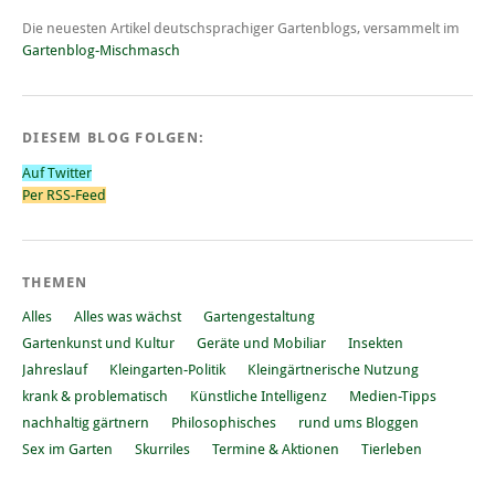
Die neuesten Artikel deutschsprachiger Gartenblogs, versammelt im
Gartenblog-Mischmasch
DIESEM BLOG FOLGEN:
Auf Twitter
Per RSS-Feed
THEMEN
Alles
Alles was wächst
Gartengestaltung
Gartenkunst und Kultur
Geräte und Mobiliar
Insekten
Jahreslauf
Kleingarten-Politik
Kleingärtnerische Nutzung
krank & problematisch
Künstliche Intelligenz
Medien-Tipps
nachhaltig gärtnern
Philosophisches
rund ums Bloggen
Sex im Garten
Skurriles
Termine & Aktionen
Tierleben