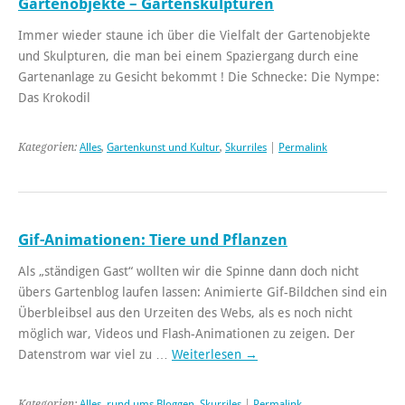
Gartenobjekte – Gartenskulpturen
Immer wieder staune ich über die Vielfalt der Gartenobjekte
und Skulpturen, die man bei einem Spaziergang durch eine
Gartenanlage zu Gesicht bekommt ! Die Schnecke: Die Nympe:
Das Krokodil
Kategorien:
Alles
,
Gartenkunst und Kultur
,
Skurriles
|
Permalink
Gif-Animationen: Tiere und Pflanzen
Als „ständigen Gast“ wollten wir die Spinne dann doch nicht
übers Gartenblog laufen lassen: Animierte Gif-Bildchen sind ein
Überbleibsel aus den Urzeiten des Webs, als es noch nicht
möglich war, Videos und Flash-Animationen zu zeigen. Der
Datenstrom war viel zu …
Weiterlesen
→
Kategorien:
Alles
,
rund ums Bloggen
,
Skurriles
|
Permalink