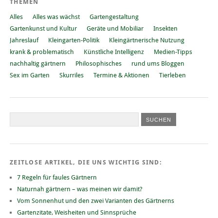
THEMEN
Alles
Alles was wächst
Gartengestaltung
Gartenkunst und Kultur
Geräte und Mobiliar
Insekten
Jahreslauf
Kleingarten-Politik
Kleingärtnerische Nutzung
krank & problematisch
Künstliche Intelligenz
Medien-Tipps
nachhaltig gärtnern
Philosophisches
rund ums Bloggen
Sex im Garten
Skurriles
Termine & Aktionen
Tierleben
ZEITLOSE ARTIKEL, DIE UNS WICHTIG SIND:
7 Regeln für faules Gärtnern
Naturnah gärtnern – was meinen wir damit?
Vom Sonnenhut und den zwei Varianten des Gärtnerns
Gartenzitate, Weisheiten und Sinnsprüche