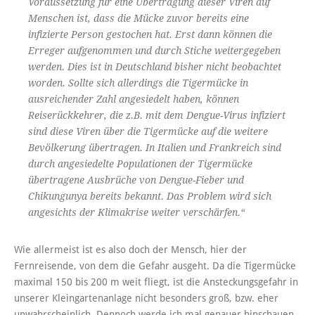
Voraussetzung für eine Übertragung dieser Viren auf
Menschen ist, dass die Mücke zuvor bereits eine
infizierte Person gestochen hat. Erst dann können die
Erreger aufgenommen und durch Stiche weitergegeben
werden. Dies ist in Deutschland bisher nicht beobachtet
worden. Sollte sich allerdings die Tigermücke in
ausreichender Zahl angesiedelt haben, können
Reiserückkehrer, die z.B. mit dem Dengue-Virus infiziert
sind diese Viren über die Tigermücke auf die weitere
Bevölkerung übertragen. In Italien und Frankreich sind
durch angesiedelte Populationen der Tigermücke
übertragene Ausbrüche von Dengue-Fieber und
Chikungunya bereits bekannt. Das Problem wird sich
angesichts der Klimakrise weiter verschärfen.“
Wie allermeist ist es also doch der Mensch, hier der
Fernreisende, von dem die Gefahr ausgeht. Da die Tigermücke
maximal 150 bis 200 m weit fliegt, ist die Ansteckungsgefahr in
unserer Kleingartenanlage nicht besonders groß, bzw. eher
unwahrscheinlich. Dennoch werde ich mal genauer hinschauen,