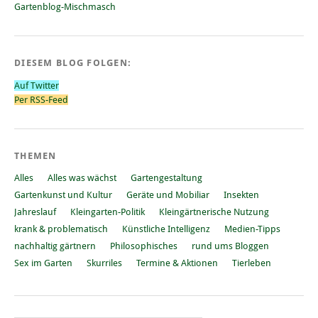
Gartenblog-Mischmasch
DIESEM BLOG FOLGEN:
Auf Twitter
Per RSS-Feed
THEMEN
Alles
Alles was wächst
Gartengestaltung
Gartenkunst und Kultur
Geräte und Mobiliar
Insekten
Jahreslauf
Kleingarten-Politik
Kleingärtnerische Nutzung
krank & problematisch
Künstliche Intelligenz
Medien-Tipps
nachhaltig gärtnern
Philosophisches
rund ums Bloggen
Sex im Garten
Skurriles
Termine & Aktionen
Tierleben