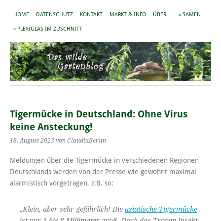
HOME
DATENSCHUTZ
KONTAKT
MARKT & INFO
ÜBER…
» SAMEN
» PLEXIGLAS IM ZUSCHNITT
Tigermücke in Deutschland: Ohne Virus
keine Ansteckung!
18. August 2023
von ClaudiaBerlin
Meldungen über die Tigermücke in verschiedenen Regionen
Deutschlands werden von der Presse wie gewohnt maximal
alarmistisch vorgetragen, z.B. so:
„Klein, aber sehr gefährlich! Die
asiatische Tigermücke
ist nur 3 bis 8 Millimeter groß. Doch das Tropen-Insekt