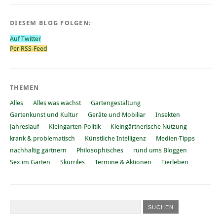
DIESEM BLOG FOLGEN:
Auf Twitter
Per RSS-Feed
THEMEN
Alles
Alles was wächst
Gartengestaltung
Gartenkunst und Kultur
Geräte und Mobiliar
Insekten
Jahreslauf
Kleingarten-Politik
Kleingärtnerische Nutzung
krank & problematisch
Künstliche Intelligenz
Medien-Tipps
nachhaltig gärtnern
Philosophisches
rund ums Bloggen
Sex im Garten
Skurriles
Termine & Aktionen
Tierleben