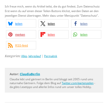
Ich freue mich, wenn du Artikel teilst, die du gut findest. Zum Datenschutz:
Erst wenn du auf einen dieser Teilen-Buttons klickst, werden Daten an den
jeweiligen Dienst übertragen. Mehr dazu unter Menüpunkt "Datenschutz".
teilen
teilen
teilen
merken
teilen
teilen
RSS-feed
Kategorien:
Alles
,
Jahreslauf
|
Permalink
Autor:
ClaudiaBerlin
Claudia lebt und gärtnert in Berlin und bloggt seit 2005 rund ums
naturnahe Gärtnern. Folge dem Blog auf
Twitter.com/gartenzeilen
-
da gibts Lesetipps und allerlei Infos rund um unser tolles Hobby.