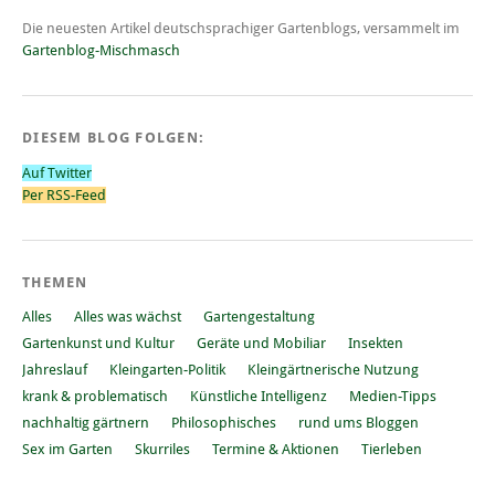
Die neuesten Artikel deutschsprachiger Gartenblogs, versammelt im
Gartenblog-Mischmasch
DIESEM BLOG FOLGEN:
Auf Twitter
Per RSS-Feed
THEMEN
Alles
Alles was wächst
Gartengestaltung
Gartenkunst und Kultur
Geräte und Mobiliar
Insekten
Jahreslauf
Kleingarten-Politik
Kleingärtnerische Nutzung
krank & problematisch
Künstliche Intelligenz
Medien-Tipps
nachhaltig gärtnern
Philosophisches
rund ums Bloggen
Sex im Garten
Skurriles
Termine & Aktionen
Tierleben