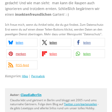
gedacht! Und wie man sieht: man kann die Raupen auch
ignorieren und trotzdem ernten. Schließlich begärtnern wir
einen
insektenfreundlichen
Garten! :-)
Ich freue mich, wenn du Artikel teilst, die du gut findest. Zum Datenschutz:
Erst wenn du auf einen dieser Teilen-Buttons klickst, werden Daten an den
jeweiligen Dienst übertragen. Mehr dazu unter Menüpunkt "Datenschutz".
teilen
teilen
teilen
merken
teilen
teilen
RSS-feed
Kategorien:
Alles
|
Permalink
Autor:
ClaudiaBerlin
Claudia lebt und gärtnert in Berlin und bloggt seit 2005 rund ums
naturnahe Gärtnern. Folge dem Blog auf
Twitter.com/gartenzeilen
-
da gibts Lesetipps und allerlei Infos rund um unser tolles Hobby.