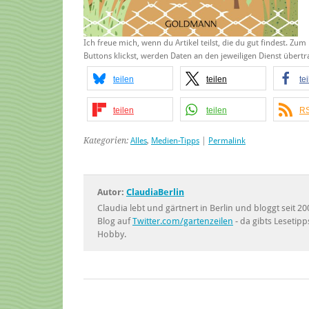
Ich freue mich, wenn du Artikel teilst, die du gut findest. Zum
Buttons klickst, werden Daten an den jeweiligen Dienst über
teilen
teilen
te
teilen
teilen
RS
Kategorien:
Alles
,
Medien-Tipps
|
Permalink
Autor:
ClaudiaBerlin
Claudia lebt und gärtnert in Berlin und bloggt seit
Blog auf
Twitter.com/gartenzeilen
- da gibts Lesetipp
Hobby.