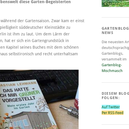
benswelt diese Garten-Begeisterten
t während der Gartensaison. Zwar kam er einst
pießigkeit süddeutscher Kleinstädte zu
GARTENBLOG
NEWS
erlin ist ihm zu laut. Um dem Lärm der
 hat er sich ein Gartengrundstück in
Die neuesten Art
ten Kapitel seines Buches mit dem schönen
deutschsprachi
Gartenblogs,
chaus selbstironisch und recht unterhaltsam
versammelt im
Gartenblog-
Mischmasch
DIESEM BLO
FOLGEN:
Auf Twitter
Per RSS-Feed