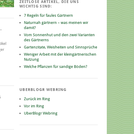
ZEITLOSE ARTIKEL, DIE UNS
WICHTIG SIND:
7 Regeln für faules Gärtnern
Naturnah gärtnern – was meinen wir
damit?
-
Vom Sonnenhut und den zwei Varianten
des Gärtnerns
ikel
Gartenzitate, Weisheiten und Sinnsprüche
ger
Weniger Arbeit mit der kleingärtnerischen
Nutzung
Welche Pflanzen für sandige Böden?
UBERBLOGR WEBRING
G
Zurück im Ring
Vor im Ring
UberBlogr Webring