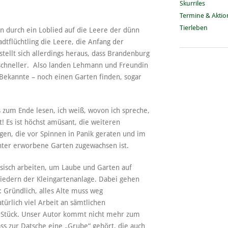
Skurriles
Termine & Akti
Tierleben
en durch ein Loblied auf die Leere der dünn
dtflüchtling die Leere, die Anfang der
stellt sich allerdings heraus, dass Brandenburg
 schneller. Also landen Lehmann und Freundin
r Bekannte – noch einen Garten finden, sogar
s zum Ende lesen, ich weiß, wovon ich spreche,
! Es ist höchst amüsant, die weiteren
gen, die vor Spinnen in Panik geraten und im
inter erworbene Garten zugewachsen ist.
isch arbeiten, um Laube und Garten auf
liedern der Kleingartenanlage. Dabei gehen
 Gründlich, alles Alte muss weg
atürlich viel Arbeit an sämtlichen
tück. Unser Autor kommt nicht mehr zum
s zur Datsche eine „Grube“ gehört, die auch