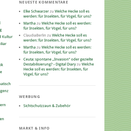
NEUESTE KOMMENTARE
Elke Schwarzer
zu
Welche Hecke soll es
werden: für Insekten, für Vögel, für uns?
t
Martha
zu
Welche Hecke soll es werden:
für Insekten, für Vögel, für uns?
g
ClaudiaBerlin
zu
Welche Hecke soll es
 Kultur
werden: für Insekten, für Vögel, für uns?
liar
Martha
zu
Welche Hecke soll es werden:
für Insekten, für Vögel, für uns?
Ceuta: spontane „Invasion“ oder gezielte
Destabilisierung? › Digital Diary
zu
Welche
ik
Hecke soll es werden: für Insekten, für
he
Vögel, für uns?
atisch
ligenz
WERBUNG
nern
Sichtschutzzaun & Zubehör
gen
MARKT & INFO