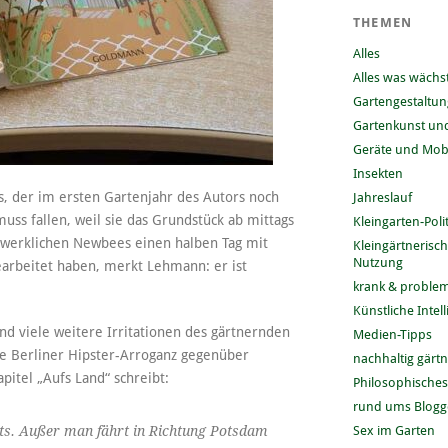
THEMEN
Alles
Alles was wächs
Gartengestaltun
Gartenkunst und
Geräte und Mobi
Insekten
us, der im ersten Gartenjahr des Autors noch
Jahreslauf
ss fallen, weil sie das Grundstück ab mittags
Kleingarten-Polit
andwerklichen Newbees einen halben Tag mit
Kleingärtnerisc
Nutzung
arbeitet haben, merkt Lehmann: er ist
krank & problem
Künstliche Intel
und viele weitere Irritationen des gärtnernden
Medien-Tipps
se Berliner Hipster-Arroganz gegenüber
nachhaltig gärt
itel „Aufs Land“ schreibt:
Philosophisches
rund ums Blog
Sex im Garten
ts. Außer man fährt in Richtung Potsdam