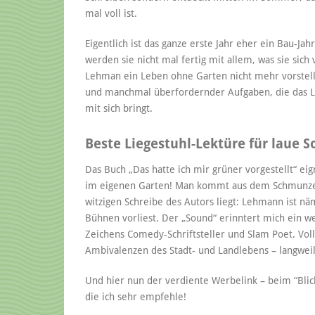
mal voll ist.
Eigentlich ist das ganze erste Jahr eher ein Bau-Ja
werden sie nicht mal fertig mit allem, was sie si
Lehman ein Leben ohne Garten nicht mehr vorstellen
und manchmal überfordernder Aufgaben, die das Le
mit sich bringt.
Beste Liegestuhl-Lektüre für laue
Das Buch „Das hatte ich mir grüner vorgestellt“ eig
im eigenen Garten! Man kommt aus dem Schmunzeln
witzigen Schreibe des Autors liegt: Lehmann ist näm
Bühnen vorliest. Der „Sound“ erinntert mich ein we
Zeichens Comedy-Schriftsteller und Slam Poet. Voll
Ambivalenzen des Stadt- und Landlebens – langweili
Und hier nun der verdiente Werbelink – beim “Blick
die ich sehr empfehle!