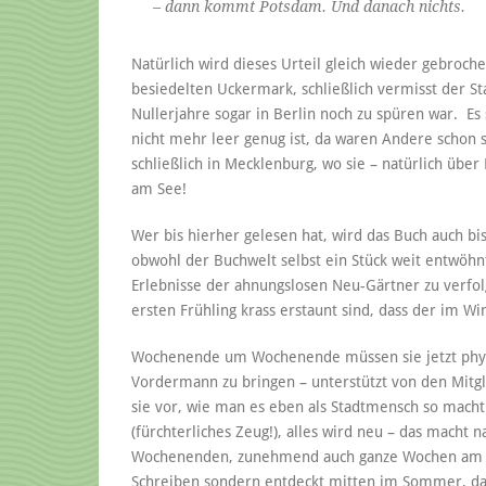
– dann kommt Potsdam. Und danach nichts.
Natürlich wird dieses Urteil gleich wieder gebroch
besiedelten Uckermark, schließlich vermisst der Sta
Nullerjahre sogar in Berlin noch zu spüren war. Es 
nicht mehr leer genug ist, da waren Andere schon
schließlich in Mecklenburg, wo sie – natürlich übe
am See!
Wer bis hierher gelesen hat, wird das Buch auch bi
obwohl der Buchwelt selbst ein Stück weit entwöhnt
Erlebnisse der ahnungslosen Neu-Gärtner zu verfol
ersten Frühling krass erstaunt sind, dass der im W
Wochenende um Wochenende müssen sie jetzt phys
Vordermann zu bringen – unterstützt von den Mitg
sie vor, wie man es eben als Stadtmensch so macht:
(fürchterliches Zeug!), alles wird neu – das macht n
Wochenenden, zunehmend auch ganze Wochen am S
Schreiben sondern entdeckt mitten im Sommer, das