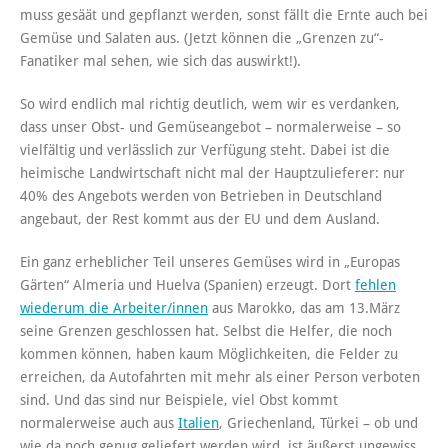
muss gesäät und gepflanzt werden, sonst fällt die Ernte auch bei
Gemüse und Salaten aus. (Jetzt können die „Grenzen zu“-
Fanatiker mal sehen, wie sich das auswirkt!).
So wird endlich mal richtig deutlich, wem wir es verdanken,
dass unser Obst- und Gemüseangebot – normalerweise – so
vielfältig und verlässlich zur Verfügung steht. Dabei ist die
heimische Landwirtschaft nicht mal der Hauptzulieferer: nur
40% des Angebots werden von Betrieben in Deutschland
angebaut, der Rest kommt aus der EU und dem Ausland.
Ein ganz erheblicher Teil unseres Gemüses wird in „Europas
Gärten“ Almeria und Huelva (Spanien) erzeugt. Dort
fehlen
wiederum die Arbeiter/innen
aus Marokko, das am 13.März
seine Grenzen geschlossen hat. Selbst die Helfer, die noch
kommen können, haben kaum Möglichkeiten, die Felder zu
erreichen, da Autofahrten mit mehr als einer Person verboten
sind. Und das sind nur Beispiele, viel Obst kommt
normalerweise auch aus
Italien
, Griechenland, Türkei – ob und
wie da noch genug geliefert werden wird, ist äußerst ungewiss.