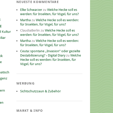
NEUESTE KOMMENTARE
Elke Schwarzer
zu
Welche Hecke soll es
werden: für Insekten, für Vögel, für uns?
t
Martha
zu
Welche Hecke soll es werden:
für Insekten, für Vögel, für uns?
g
ClaudiaBerlin
zu
Welche Hecke soll es
 Kultur
werden: für Insekten, für Vögel, für uns?
liar
Martha
zu
Welche Hecke soll es werden:
für Insekten, für Vögel, für uns?
Ceuta: spontane „Invasion“ oder gezielte
Destabilisierung? › Digital Diary
zu
Welche
ik
Hecke soll es werden: für Insekten, für
he
Vögel, für uns?
atisch
ligenz
WERBUNG
nern
Sichtschutzzaun & Zubehör
gen
MARKT & INFO