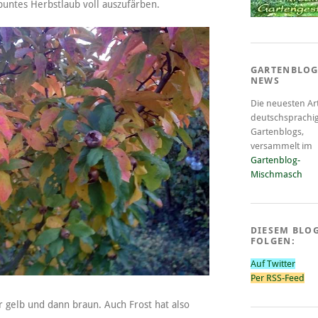
buntes Herbstlaub voll auszufärben.
GARTENBLOG
NEWS
Die neuesten Art
deutschsprachi
Gartenblogs,
versammelt im
Gartenblog-
Mischmasch
DIESEM BLO
FOLGEN:
Auf Twitter
Per RSS-Feed
 gelb und dann braun. Auch Frost hat also