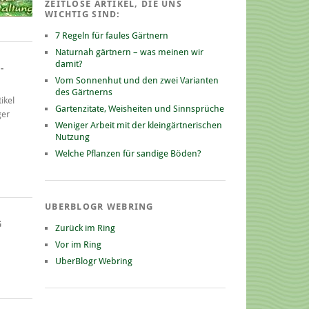
ZEITLOSE ARTIKEL, DIE UNS
WICHTIG SIND:
7 Regeln für faules Gärtnern
Naturnah gärtnern – was meinen wir
damit?
-
Vom Sonnenhut und den zwei Varianten
des Gärtnerns
ikel
Gartenzitate, Weisheiten und Sinnsprüche
ger
Weniger Arbeit mit der kleingärtnerischen
Nutzung
Welche Pflanzen für sandige Böden?
UBERBLOGR WEBRING
G
Zurück im Ring
Vor im Ring
UberBlogr Webring