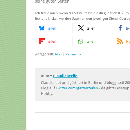
seine guten Seiten!
Ich freue mich, wenn du Artikel teilst, die du gut findest. Zum
Buttons klickst, werden Daten an den jeweiligen Dienst über
teilen
teilen
te
teilen
teilen
RS
Kategorien:
Alles
|
Permalink
Autor:
ClaudiaBerlin
Claudia lebt und gärtnert in Berlin und bloggt seit
Blog auf
Twitter.com/gartenzeilen
- da gibts Lesetipp
Hobby.