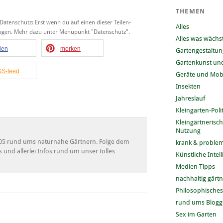
THEMEN
 Datenschutz: Erst wenn du auf einen dieser Teilen-
Alles
tragen. Mehr dazu unter Menüpunkt "Datenschutz".
Alles was wächs
ilen
merken
Gartengestaltun
Gartenkunst und
S-feed
Geräte und Mobi
Insekten
Jahreslauf
Kleingarten-Polit
Kleingärtnerisc
Nutzung
 2005 rund ums naturnahe Gärtnern. Folge dem
krank & problem
s und allerlei Infos rund um unser tolles
Künstliche Intel
Medien-Tipps
nachhaltig gärt
Philosophisches
rund ums Blog
Sex im Garten