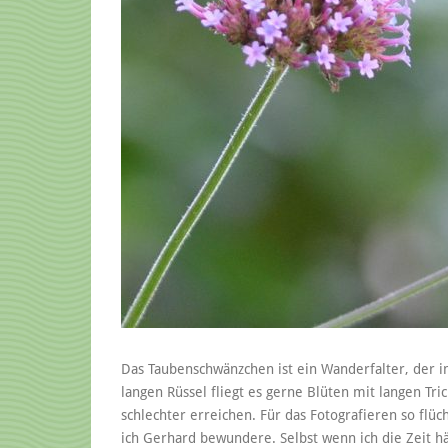
Das Taubenschwänzchen ist ein Wanderfalter, der im
langen Rüssel fliegt es gerne Blüten mit langen Tr
schlechter erreichen. Für das Fotografieren so flüc
ich Gerhard bewundere. Selbst wenn ich die Zeit hä