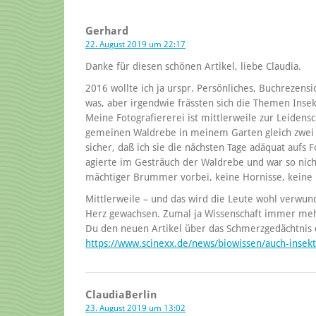
Gerhard
22. August 2019 um 22:17
Danke für diesen schönen Artikel, liebe Claudia.
2016 wollte ich ja urspr. Persönliches, Buchreze
was, aber irgendwie frässten sich die Themen Inse
Meine Fotografiererei ist mittlerweile zur Leidens
gemeinen Waldrebe in meinem Garten gleich zwei v
sicher, daß ich sie die nächsten Tage adäquat auf
agierte im Gesträuch der Waldrebe und war so nicht
mächtiger Brummer vorbei, keine Hornisse, keine
Mittlerweile – und das wird die Leute wohl verwund
Herz gewachsen. Zumal ja Wissenschaft immer mehr
Du den neuen Artikel über das Schmerzgedächtnis 
https://www.scinexx.de/news/biowissen/auch-insek
ClaudiaBerlin
23. August 2019 um 13:02