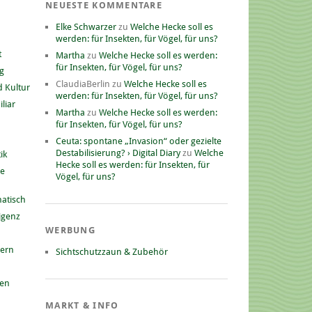
NEUESTE KOMMENTARE
Elke Schwarzer
zu
Welche Hecke soll es
werden: für Insekten, für Vögel, für uns?
t
Martha
zu
Welche Hecke soll es werden:
für Insekten, für Vögel, für uns?
g
ClaudiaBerlin
zu
Welche Hecke soll es
 Kultur
werden: für Insekten, für Vögel, für uns?
liar
Martha
zu
Welche Hecke soll es werden:
für Insekten, für Vögel, für uns?
Ceuta: spontane „Invasion“ oder gezielte
Destabilisierung? › Digital Diary
zu
Welche
ik
Hecke soll es werden: für Insekten, für
he
Vögel, für uns?
atisch
ligenz
WERBUNG
nern
Sichtschutzzaun & Zubehör
gen
MARKT & INFO