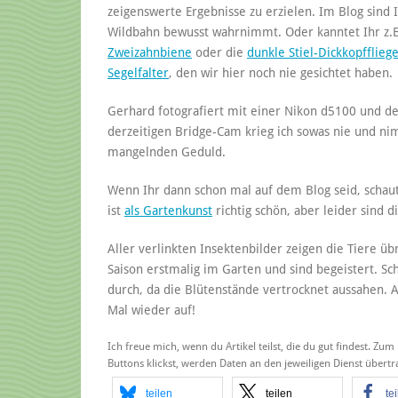
zeigenswerte Ergebnisse zu erzielen. Im Blog sind 
Wildbahn bewusst wahrnimmt. Oder kanntet Ihr z.
Zweizahnbiene
oder die
dunkle Stiel-Dickkopfflieg
Segelfalter
, den wir hier noch nie gesichtet haben.
Gerhard fotografiert mit einer Nikon d5100 und 
derzeitigen Bridge-Cam krieg ich sowas nie und n
mangelnden Geduld.
Wenn Ihr dann schon mal auf dem Blog seid, schau
ist
als Gartenkunst
richtig schön, aber leider sind d
Aller verlinkten Insektenbilder zeigen die Tiere ü
Saison erstmalig im Garten und sind begeistert. Sch
durch, da die Blütenstände vertrocknet aussahen. A
Mal wieder auf!
Ich freue mich, wenn du Artikel teilst, die du gut findest. Zum
Buttons klickst, werden Daten an den jeweiligen Dienst über
teilen
teilen
te