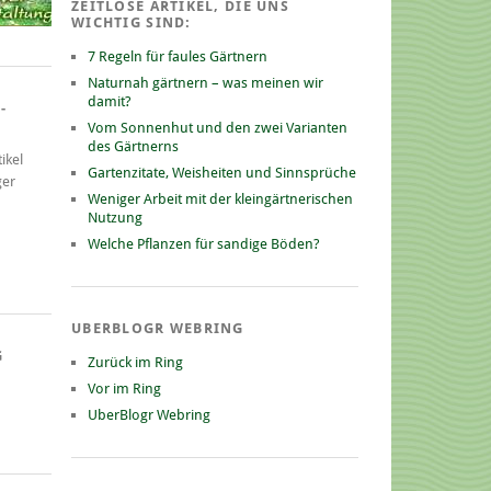
ZEITLOSE ARTIKEL, DIE UNS
WICHTIG SIND:
7 Regeln für faules Gärtnern
Naturnah gärtnern – was meinen wir
damit?
-
Vom Sonnenhut und den zwei Varianten
des Gärtnerns
ikel
Gartenzitate, Weisheiten und Sinnsprüche
ger
Weniger Arbeit mit der kleingärtnerischen
Nutzung
Welche Pflanzen für sandige Böden?
UBERBLOGR WEBRING
G
Zurück im Ring
Vor im Ring
UberBlogr Webring