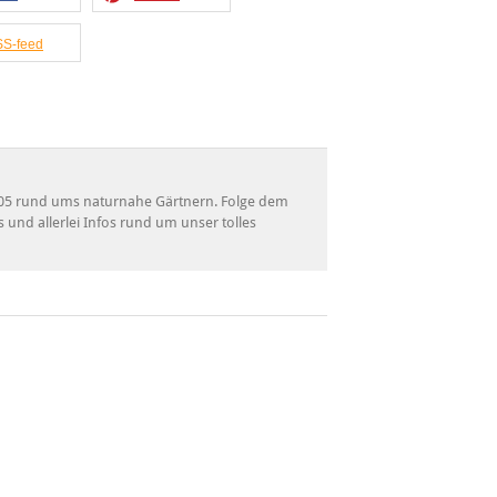
S-feed
 2005 rund ums naturnahe Gärtnern. Folge dem
s und allerlei Infos rund um unser tolles