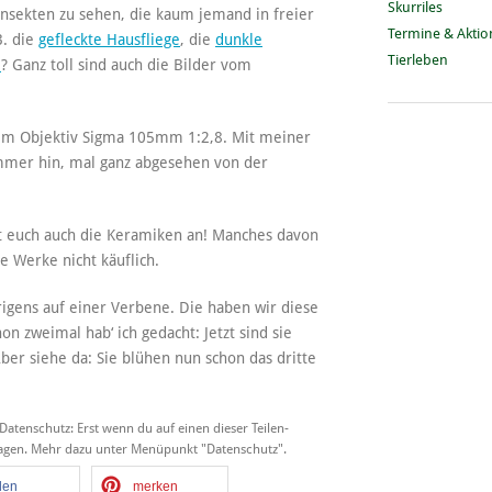
Skurriles
Insekten zu sehen, die kaum jemand in freier
Termine & Akti
B. die
gefleckte Hausfliege
, die
dunkle
Tierleben
e
? Ganz toll sind auch die Bilder vom
dem Objektiv Sigma 105mm 1:2,8. Mit meiner
immer hin, mal ganz abgesehen von der
t euch auch die Keramiken an! Manches davon
ie Werke nicht käuflich.
brigens auf einer Verbene. Die haben wir diese
on zweimal hab‘ ich gedacht: Jetzt sind sie
ber siehe da: Sie blühen nun schon das dritte
 Datenschutz: Erst wenn du auf einen dieser Teilen-
tragen. Mehr dazu unter Menüpunkt "Datenschutz".
ilen
merken