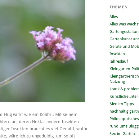
THEMEN
Alles
Alles was wächs
Gartengestaltun
Gartenkunst und
Geräte und Mobi
Insekten
Jahreslauf
Kleingarten-Polit
Kleingärtnerisc
Nutzung
krank & problem
Künstliche Intel
Medien-Tipps
nachhaltig gärt
 Flug wirkt wie ein Kolibri. Mit seinem
Philosophisches
ichtern an, deren Nektar andere Insekten
rund ums Blog
htiger Insekten braucht es viel Geduld, wofür
Sex im Garten
tte, wäre ich zu ungeduldig, um so oft