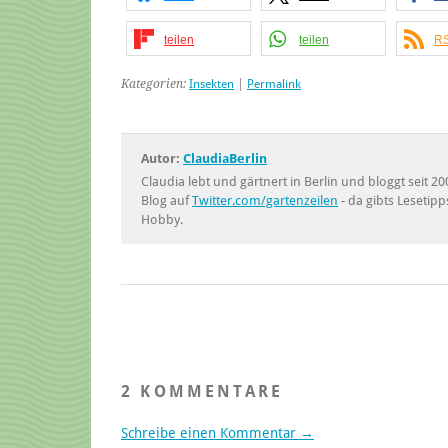
teilen
teilen
RS
Kategorien:
Insekten
|
Permalink
Autor:
ClaudiaBerlin
Claudia lebt und gärtnert in Berlin und bloggt seit
Blog auf
Twitter.com/gartenzeilen
- da gibts Lesetipp
Hobby.
2 KOMMENTARE
Schreibe einen Kommentar →