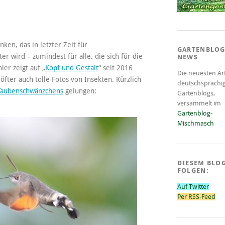
ken, das in letzter Zeit für
GARTENBLOG
 wird – zumindest für alle, die sich für die
NEWS
ler zeigt auf „
Kopf und Gestalt
“ seit 2016
Die neuesten Art
ter auch tolle Fotos von Insekten. Kürzlich
deutschsprachi
Taubenschwänzchens
gelungen:
Gartenblogs,
versammelt im
Gartenblog-
Mischmasch
DIESEM BLO
FOLGEN:
Auf Twitter
Per RSS-Feed