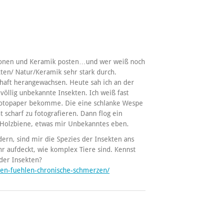
nsionen und Keramik posten…und wer weiß noch
kten/ Natur/Keramik sehr stark durch.
chaft herangewachsen. Heute sah ich an der
öllig unbekannte Insekten. Ich weiß fast
s Fotopaper bekomme. Die eine schlanke Wespe
 scharf zu fotografieren. Dann flog ein
 Holzbiene, etwas mir Unbekanntes eben.
ern, sind mir die Spezies der Insekten ans
 aufdeckt, wie komplex Tiere sind. Kennst
der Insekten?
ten-fuehlen-chronische-schmerzen/