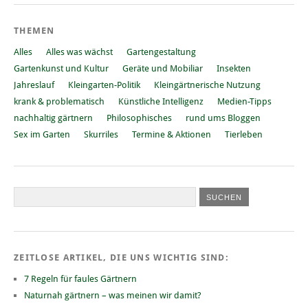
THEMEN
Alles
Alles was wächst
Gartengestaltung
Gartenkunst und Kultur
Geräte und Mobiliar
Insekten
Jahreslauf
Kleingarten-Politik
Kleingärtnerische Nutzung
krank & problematisch
Künstliche Intelligenz
Medien-Tipps
nachhaltig gärtnern
Philosophisches
rund ums Bloggen
Sex im Garten
Skurriles
Termine & Aktionen
Tierleben
ZEITLOSE ARTIKEL, DIE UNS WICHTIG SIND:
7 Regeln für faules Gärtnern
Naturnah gärtnern – was meinen wir damit?