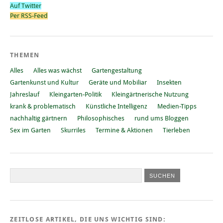
Auf Twitter
Per RSS-Feed
THEMEN
Alles
Alles was wächst
Gartengestaltung
Gartenkunst und Kultur
Geräte und Mobiliar
Insekten
Jahreslauf
Kleingarten-Politik
Kleingärtnerische Nutzung
krank & problematisch
Künstliche Intelligenz
Medien-Tipps
nachhaltig gärtnern
Philosophisches
rund ums Bloggen
Sex im Garten
Skurriles
Termine & Aktionen
Tierleben
ZEITLOSE ARTIKEL, DIE UNS WICHTIG SIND: