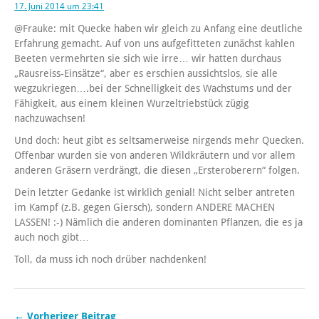
17. Juni 2014 um 23:41
@Frauke: mit Quecke haben wir gleich zu Anfang eine deutliche
Erfahrung gemacht. Auf von uns aufgefitteten zunächst kahlen
Beeten vermehrten sie sich wie irre… wir hatten durchaus
„Rausreiss-Einsätze“, aber es erschien aussichtslos, sie alle
wegzukriegen….bei der Schnelligkeit des Wachstums und der
Fähigkeit, aus einem kleinen Wurzeltriebstück zügig
nachzuwachsen!
Und doch: heut gibt es seltsamerweise nirgends mehr Quecken.
Offenbar wurden sie von anderen Wildkräutern und vor allem
anderen Gräsern verdrängt, die diesen „Ersteroberern“ folgen.
Dein letzter Gedanke ist wirklich genial! Nicht selber antreten
im Kampf (z.B. gegen Giersch), sondern ANDERE MACHEN
LASSEN! :-) Nämlich die anderen dominanten Pflanzen, die es ja
auch noch gibt…
Toll, da muss ich noch drüber nachdenken!
← Vorheriger Beitrag