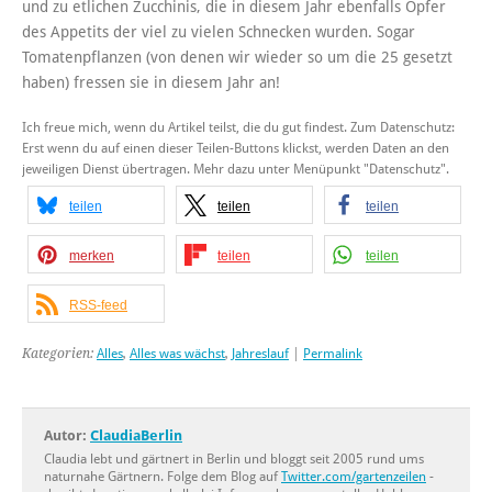
und zu etlichen Zucchinis, die in diesem Jahr ebenfalls Opfer
des Appetits der viel zu vielen Schnecken wurden. Sogar
Tomatenpflanzen (von denen wir wieder so um die 25 gesetzt
haben) fressen sie in diesem Jahr an!
Ich freue mich, wenn du Artikel teilst, die du gut findest. Zum Datenschutz:
Erst wenn du auf einen dieser Teilen-Buttons klickst, werden Daten an den
jeweiligen Dienst übertragen. Mehr dazu unter Menüpunkt "Datenschutz".
teilen
teilen
teilen
merken
teilen
teilen
RSS-feed
Kategorien:
Alles
,
Alles was wächst
,
Jahreslauf
|
Permalink
Autor:
ClaudiaBerlin
Claudia lebt und gärtnert in Berlin und bloggt seit 2005 rund ums
naturnahe Gärtnern. Folge dem Blog auf
Twitter.com/gartenzeilen
-