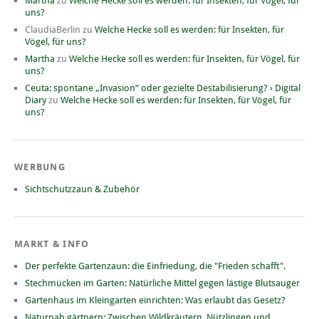
Martha
zu
Welche Hecke soll es werden: für Insekten, für Vögel, für
uns?
ClaudiaBerlin
zu
Welche Hecke soll es werden: für Insekten, für
Vögel, für uns?
Martha
zu
Welche Hecke soll es werden: für Insekten, für Vögel, für
uns?
Ceuta: spontane „Invasion“ oder gezielte Destabilisierung? › Digital
Diary
zu
Welche Hecke soll es werden: für Insekten, für Vögel, für
uns?
WERBUNG
Sichtschutzzaun & Zubehör
MARKT & INFO
Der perfekte Gartenzaun: die Einfriedung, die "Frieden schafft".
Stechmücken im Garten: Natürliche Mittel gegen lästige Blutsauger
Gartenhaus im Kleingarten einrichten: Was erlaubt das Gesetz?
Naturnah gärtnern: Zwischen Wildkräutern, Nützlingen und