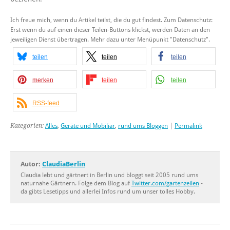
Ich freue mich, wenn du Artikel teilst, die du gut findest. Zum Datenschutz:
Erst wenn du auf einen dieser Teilen-Buttons klickst, werden Daten an den
jeweiligen Dienst übertragen. Mehr dazu unter Menüpunkt "Datenschutz".
teilen
teilen
teilen
merken
teilen
teilen
RSS-feed
Kategorien:
Alles
,
Geräte und Mobiliar
,
rund ums Bloggen
|
Permalink
Autor:
ClaudiaBerlin
Claudia lebt und gärtnert in Berlin und bloggt seit 2005 rund ums
naturnahe Gärtnern. Folge dem Blog auf
Twitter.com/gartenzeilen
-
da gibts Lesetipps und allerlei Infos rund um unser tolles Hobby.