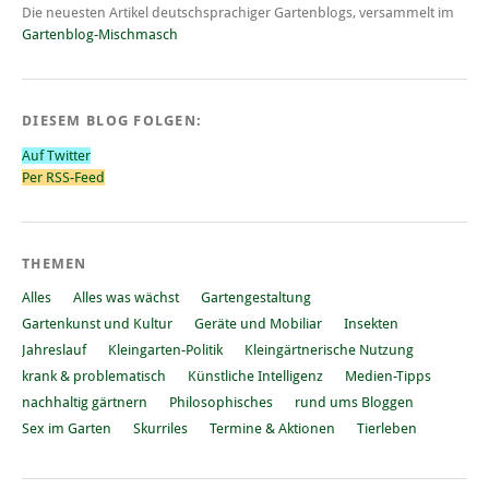
Die neuesten Artikel deutschsprachiger Gartenblogs, versammelt im
Gartenblog-Mischmasch
DIESEM BLOG FOLGEN:
Auf Twitter
Per RSS-Feed
THEMEN
Alles
Alles was wächst
Gartengestaltung
Gartenkunst und Kultur
Geräte und Mobiliar
Insekten
Jahreslauf
Kleingarten-Politik
Kleingärtnerische Nutzung
krank & problematisch
Künstliche Intelligenz
Medien-Tipps
nachhaltig gärtnern
Philosophisches
rund ums Bloggen
Sex im Garten
Skurriles
Termine & Aktionen
Tierleben