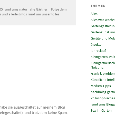
THEMEN
 2005 rund ums naturnahe Gärtnern. Folge dem
Alles
s und allerlei Infos rund um unser tolles
Alles was wächs
Gartengestaltun
Gartenkunst und
Geräte und Mobi
Insekten
Jahreslauf
Kleingarten-Polit
Kleingärtnerisc
Nutzung
krank & problem
Künstliche Intel
Medien-Tipps
nachhaltig gärt
Philosophisches
rund ums Blog
 habe sie ausgeschaltet auf meinem Blog
Sex im Garten
r eingeschaltet), und trotzdem keine Spam-