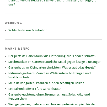
Diary
zu
Welche Hecke soll es werden: für Insekten, für Vögel, für
uns?
WERBUNG
Sichtschutzzaun & Zubehör
MARKT & INFO
Der perfekte Gartenzaun: die Einfriedung, die "Frieden schafft".
Stechmücken im Garten: Natürliche Mittel gegen lästige Blutsauger
Gartenhaus im Kleingarten einrichten: Was erlaubt das Gesetz?
Naturnah gärtnern: Zwischen Wildkräutern, Nützlingen und
Insektenschutz
Mein Balkongarten: Pflanzen für den schattigen Balkon
Ein Balkonkraftwerk fürs Gartenhaus?
Gartenbeleuchtung ohne Stromanschluss: Solar, Akku und
Kerzenschein
Weniger gießen, mehr ernten: Trockengarten-Prinzipien für den