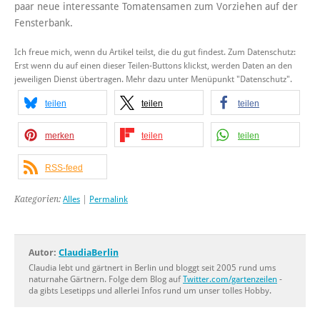
paar neue interessante Tomatensamen zum Vorziehen auf der
Fensterbank.
Ich freue mich, wenn du Artikel teilst, die du gut findest. Zum Datenschutz:
Erst wenn du auf einen dieser Teilen-Buttons klickst, werden Daten an den
jeweiligen Dienst übertragen. Mehr dazu unter Menüpunkt "Datenschutz".
teilen
teilen
teilen
merken
teilen
teilen
RSS-feed
Kategorien:
Alles
|
Permalink
Autor:
ClaudiaBerlin
Claudia lebt und gärtnert in Berlin und bloggt seit 2005 rund ums
naturnahe Gärtnern. Folge dem Blog auf
Twitter.com/gartenzeilen
-
da gibts Lesetipps und allerlei Infos rund um unser tolles Hobby.