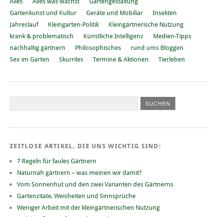
Alles
Alles was wächst
Gartengestaltung
Gartenkunst und Kultur
Geräte und Mobiliar
Insekten
Jahreslauf
Kleingarten-Politik
Kleingärtnerische Nutzung
krank & problematisch
Künstliche Intelligenz
Medien-Tipps
nachhaltig gärtnern
Philosophisches
rund ums Bloggen
Sex im Garten
Skurriles
Termine & Aktionen
Tierleben
ZEITLOSE ARTIKEL, DIE UNS WICHTIG SIND:
7 Regeln für faules Gärtnern
Naturnah gärtnern – was meinen wir damit?
Vom Sonnenhut und den zwei Varianten des Gärtnerns
Gartenzitate, Weisheiten und Sinnsprüche
Weniger Arbeit mit der kleingärtnerischen Nutzung