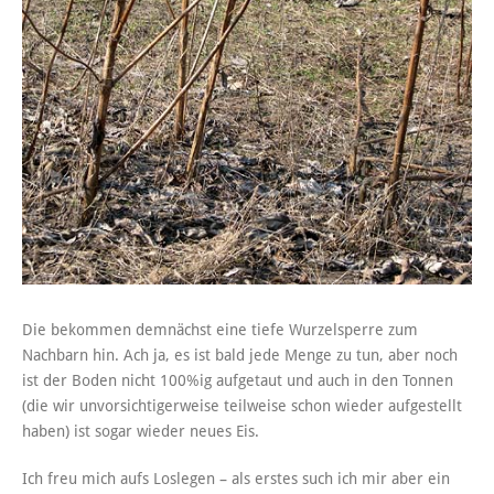
Die bekommen demnächst eine tiefe Wurzelsperre zum
Nachbarn hin. Ach ja, es ist bald jede Menge zu tun, aber noch
ist der Boden nicht 100%ig aufgetaut und auch in den Tonnen
(die wir unvorsichtigerweise teilweise schon wieder aufgestellt
haben) ist sogar wieder neues Eis.
Ich freu mich aufs Loslegen – als erstes such ich mir aber ein