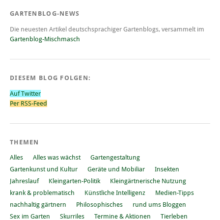
GARTENBLOG-NEWS
Die neuesten Artikel deutschsprachiger Gartenblogs, versammelt im
Gartenblog-Mischmasch
DIESEM BLOG FOLGEN:
Auf Twitter
Per RSS-Feed
THEMEN
Alles
Alles was wächst
Gartengestaltung
Gartenkunst und Kultur
Geräte und Mobiliar
Insekten
Jahreslauf
Kleingarten-Politik
Kleingärtnerische Nutzung
krank & problematisch
Künstliche Intelligenz
Medien-Tipps
nachhaltig gärtnern
Philosophisches
rund ums Bloggen
Sex im Garten
Skurriles
Termine & Aktionen
Tierleben