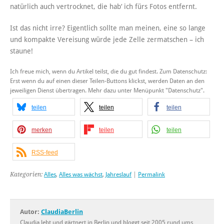
natürlich auch vertrocknet, die hab‘ ich fürs Fotos entfernt.
Ist das nicht irre? Eigentlich sollte man meinen, eine so lange
und kompakte Vereisung würde jede Zelle zermatschen – ich
staune!
Ich freue mich, wenn du Artikel teilst, die du gut findest. Zum Datenschutz:
Erst wenn du auf einen dieser Teilen-Buttons klickst, werden Daten an den
jeweiligen Dienst übertragen. Mehr dazu unter Menüpunkt "Datenschutz".
teilen
teilen
teilen
merken
teilen
teilen
RSS-feed
Kategorien:
Alles
,
Alles was wächst
,
Jahreslauf
|
Permalink
Autor:
ClaudiaBerlin
Claudia lebt und gärtnert in Berlin und bloggt seit 2005 rund ums