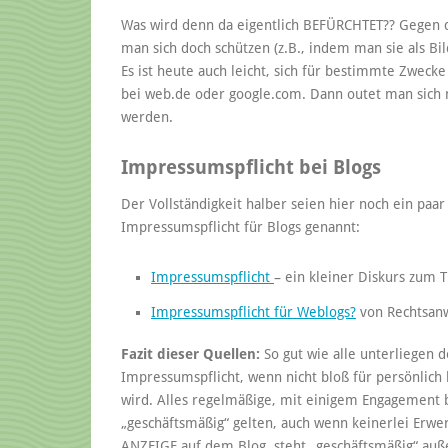
Was wird denn da eigentlich BEFÜRCHTET?? Gegen 
man sich doch schützen (z.B., indem man sie als Bil
Es ist heute auch leicht, sich für bestimmte Zweck
bei web.de oder google.com. Dann outet man sich n
werden.
Impressumspflicht bei Blogs
Der Vollständigkeit halber seien hier noch ein paar
Impressumspflicht für Blogs genannt:
Impressumspflicht
– ein kleiner Diskurs zum
Impressumspflicht für Weblogs?
von Rechtsanw
Fazit dieser Quellen:
So gut wie alle unterliegen 
Impressumspflicht, wenn nicht bloß für persönlich
wird. Alles regelmäßige, mit einigem Engagement b
„geschäftsmäßig“ gelten, auch wenn keinerlei Erwer
ANZEIGE auf dem Blog, steht „geschäftsmäßig“ auße