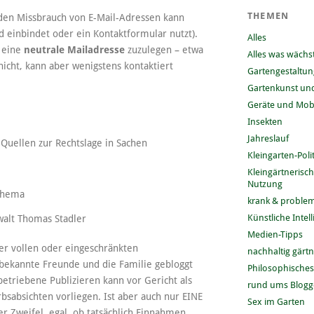
THEMEN
den Missbrauch von E-Mail-Adressen kann
d einbindet oder ein Kontaktformular nutzt).
Alles
e eine
neutrale Mailadresse
zuzulegen – etwa
Alles was wächs
icht, kann aber wenigstens kontaktiert
Gartengestaltun
Gartenkunst und
Geräte und Mobi
Insekten
Jahreslauf
 Quellen zur Rechtslage in Sachen
Kleingarten-Polit
Kleingärtnerisc
Nutzung
 Thema
krank & problem
Künstliche Intel
alt Thomas Stadler
Medien-Tipps
der vollen oder eingeschränkten
nachhaltig gärt
 bekannte Freunde und die Familie gebloggt
Philosophisches
etriebene Publizieren kann vor Gericht als
rund ums Blog
bsabsichten vorliegen. Ist aber auch nur EINE
Sex im Garten
r Zweifel, egal, ob tatsächlich Einnahmen