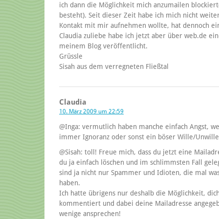
ich dann die Möglichkeit mich anzumailen blockiert(
besteht). Seit dieser Zeit habe ich mich nicht wei
Kontakt mit mir aufnehmen wollte, hat dennoch ei
Claudia zuliebe habe ich jetzt aber über web.de ei
meinem Blog veröffentlicht.
Grüssle
Sisah aus dem verregneten Fließtal
Claudia
10. März 2009 um 22:59
@Inga: vermutlich haben manche einfach Angst, weil
immer Ignoranz oder sonst ein böser Wille/Unwille
@Sisah: toll! Freue mich, dass du jetzt eine Mailad
du ja einfach löschen und im schlimmsten Fall gele
sind ja nicht nur Spammer und Idioten, die mal wa
haben.
Ich hatte übrigens nur deshalb die Möglichkeit, dic
kommentiert und dabei deine Mailadresse angegeb
wenige ansprechen!