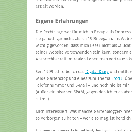
erzielt werden.
Eigene Erfahrungen
Die Rechtslage war für mich in Bezug aufs Impres
sie ja noch gar nicht, als ich 1996 begann, ins Web
wichtig geworden, dass mich Leser nicht als „flüc
seiner Website verschwunden sein kann, sondern al
Ansprechbarkeit im realen Leben man vertrauen k
Seit 1999 schreibe ich das
Digital Diary
und mittler
wilde Gartenblog und eines zum Thema
Erotik.
Über
Telefonnummer und E-Mail – und noch nie ist mir in
(Außer ein bisschen SPAM, gegen den ich mich aber
setze. )
Mich interessiert, was manche Gartenblogger/innen
so verborgen zu halten – wer also mag, ist herzlich 
Ich freue mich, wenn du Artikel teilst, die du gut findest. Zum