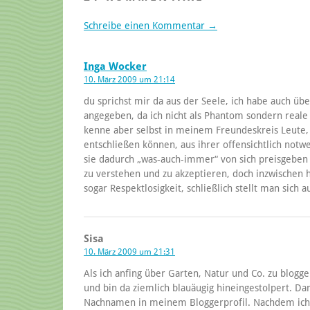
Schreibe einen Kommentar →
Inga Wocker
10. März 2009 um 21:14
du sprichst mir da aus der Seele, ich habe auch üb
angegeben, da ich nicht als Phantom sondern real
kenne aber selbst in meinem Freundeskreis Leute, d
entschließen können, aus ihrer offensichtlich no
sie dadurch „was-auch-immer“ von sich preisgeben k
zu verstehen und zu akzeptieren, doch inzwischen ha
sogar Respektlosigkeit, schließlich stellt man sic
Sisa
10. März 2009 um 21:31
Als ich anfing über Garten, Natur und Co. zu blogg
und bin da ziemlich blauäugig hineingestolpert. Da
Nachnamen in meinem Bloggerprofil. Nachdem ich