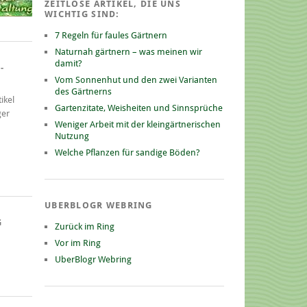
ZEITLOSE ARTIKEL, DIE UNS
WICHTIG SIND:
7 Regeln für faules Gärtnern
Naturnah gärtnern – was meinen wir
damit?
-
Vom Sonnenhut und den zwei Varianten
des Gärtnerns
ikel
Gartenzitate, Weisheiten und Sinnsprüche
ger
Weniger Arbeit mit der kleingärtnerischen
Nutzung
Welche Pflanzen für sandige Böden?
UBERBLOGR WEBRING
G
Zurück im Ring
Vor im Ring
UberBlogr Webring