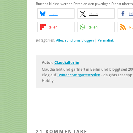
Buttons klickst, werden Daten an den jeweiligen Dienst über
teilen
teilen
te
teilen
teilen
RS
Kategorien:
Alles
,
rund ums Bloggen
|
Permalink
Autor:
ClaudiaBerlin
Claudia lebt und gärtnert in Berlin und bloggt seit
Blog auf
Twitter.com/gartenzeilen
- da gibts Lesetipp
Hobby.
21 KOMMENTARE