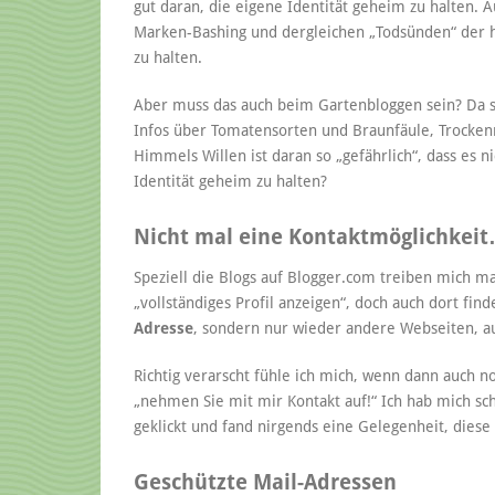
gut daran, die eigene Identität geheim zu halten. A
Marken-Bashing und dergleichen „Todsünden“ der he
zu halten.
Aber muss das auch beim Gartenbloggen sein? Da sc
Infos über Tomatensorten und Braunfäule, Trock
Himmels Willen ist daran so „gefährlich“, dass es 
Identität geheim zu halten?
Nicht mal eine Kontaktmöglichkei
Speziell die Blogs auf Blogger.com treiben mich 
„vollständiges Profil anzeigen“, doch auch dort find
Adresse
, sondern nur wieder andere Webseiten, au
Richtig verarscht fühle ich mich, wenn dann auch no
„nehmen Sie mit mir Kontakt auf!“ Ich hab mich sch
geklickt und fand nirgends eine Gelegenheit, dies
Geschützte Mail-Adressen