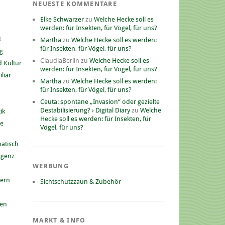
NEUESTE KOMMENTARE
Elke Schwarzer
zu
Welche Hecke soll es
werden: für Insekten, für Vögel, für uns?
t
Martha
zu
Welche Hecke soll es werden:
für Insekten, für Vögel, für uns?
g
ClaudiaBerlin
zu
Welche Hecke soll es
 Kultur
werden: für Insekten, für Vögel, für uns?
liar
Martha
zu
Welche Hecke soll es werden:
für Insekten, für Vögel, für uns?
Ceuta: spontane „Invasion“ oder gezielte
Destabilisierung? › Digital Diary
zu
Welche
ik
Hecke soll es werden: für Insekten, für
he
Vögel, für uns?
atisch
ligenz
WERBUNG
nern
Sichtschutzzaun & Zubehör
gen
MARKT & INFO