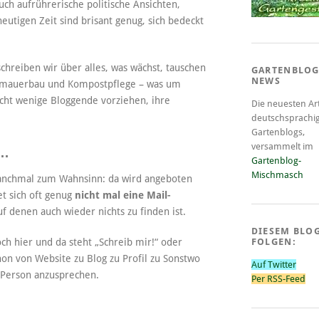
uch aufrührerische politische Ansichten,
utigen Zeit sind brisant genug, sich bedeckt
hreiben wir über alles, was wächst, tauschen
GARTENBLOG
NEWS
enmauerbau und Kompostpflege – was um
nicht wenige Bloggende vorziehen, ihre
Die neuesten Art
deutschsprachi
Gartenblogs,
versammelt im
t…
Gartenblog-
Mischmasch
manchmal zum Wahnsinn: da wird angeboten
et sich oft genug
nicht mal eine Mail-
f denen auch wieder nichts zu finden ist.
DIESEM BLO
ch hier und da steht „Schreib mir!“ oder
FOLGEN:
on von Website zu Blog zu Profil zu Sonstwo
Auf Twitter
e Person anzusprechen.
Per RSS-Feed