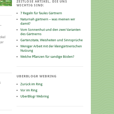
ZEITLOSE ARTIKEL, DIE UNS
WICHTIG SIND:
7 Regeln für faules Gärtnern
Naturnah gärtnern – was meinen wir
damit?
-
Vom Sonnenhut und den zwei Varianten
des Gärtnerns
ikel
Gartenzitate, Weisheiten und Sinnsprüche
ger
Weniger Arbeit mit der kleingärtnerischen
Nutzung
Welche Pflanzen für sandige Böden?
UBERBLOGR WEBRING
G
Zurück im Ring
Vor im Ring
UberBlogr Webring