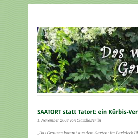
SAATORT statt Tatort: ein Kürbis-Ve
1. November 2008
von ClaudiaBerlin
„Das Grausen kommt aus dem Garten: Im Parkdeck Ulme