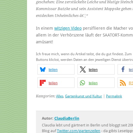
geschehen: Eine zerstückelte Leiche und blutige Stei
Kommissar Batzke und sein Assistent Moppske gehen 
entdecken Unheimliches â€¦“
In einem
witzigen Video
persiflieren die Macher v
allem in der Verhörszene läuft der SAATORT-Kommi
amüsant!
Ich freue mich, wenn du Artikel teilst, die du gut findest. Zum
Buttons klickst, werden Daten an den jeweiligen Dienst über
teilen
teilen
te
teilen
teilen
RS
Kategorien:
Alles
,
Gartenkunst und Kultur
|
Permalink
Autor:
ClaudiaBerlin
Claudia lebt und gärtnert in Berlin und bloggt seit
Blog auf
Twitter.com/gartenzeilen
- da gibts Lesetipp