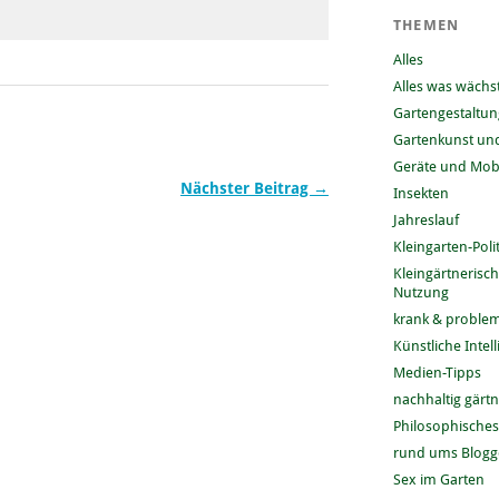
THEMEN
Alles
Alles was wächs
Gartengestaltun
Gartenkunst und
Geräte und Mobi
Nächster Beitrag →
Insekten
Jahreslauf
Kleingarten-Polit
Kleingärtnerisc
Nutzung
krank & problem
Künstliche Intel
Medien-Tipps
nachhaltig gärt
Philosophisches
rund ums Blog
Sex im Garten