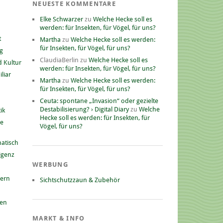
NEUESTE KOMMENTARE
Elke Schwarzer
zu
Welche Hecke soll es
werden: für Insekten, für Vögel, für uns?
t
Martha
zu
Welche Hecke soll es werden:
für Insekten, für Vögel, für uns?
g
ClaudiaBerlin
zu
Welche Hecke soll es
 Kultur
werden: für Insekten, für Vögel, für uns?
liar
Martha
zu
Welche Hecke soll es werden:
für Insekten, für Vögel, für uns?
Ceuta: spontane „Invasion“ oder gezielte
Destabilisierung? › Digital Diary
zu
Welche
ik
Hecke soll es werden: für Insekten, für
he
Vögel, für uns?
atisch
ligenz
WERBUNG
nern
Sichtschutzzaun & Zubehör
gen
MARKT & INFO