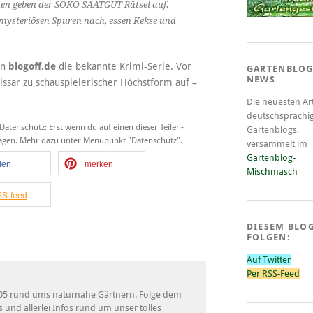
nchen geben der SOKO SAATGUT Rätsel auf.
mysteriösen Spuren nach, essen Kekse und
on
blogoff.de
die bekannte Krimi-Serie. Vor
GARTENBLOG
NEWS
ssar zu schauspielerischer Höchstform auf –
Die neuesten Art
deutschsprachi
 Datenschutz: Erst wenn du auf einen dieser Teilen-
Gartenblogs,
tragen. Mehr dazu unter Menüpunkt "Datenschutz".
versammelt im
Gartenblog-
ilen
merken
Mischmasch
S-feed
DIESEM BLO
FOLGEN:
Auf Twitter
Per RSS-Feed
 2005 rund ums naturnahe Gärtnern. Folge dem
s und allerlei Infos rund um unser tolles