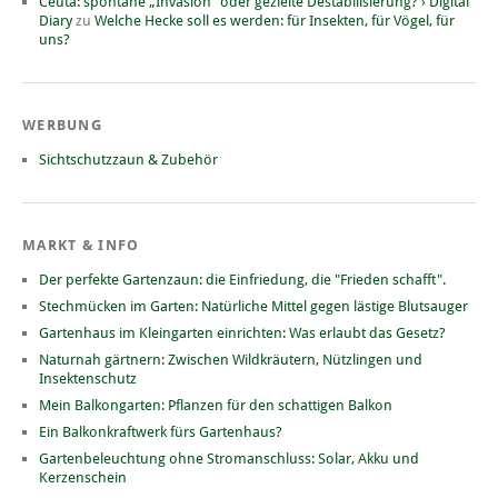
Ceuta: spontane „Invasion“ oder gezielte Destabilisierung? › Digital
Diary
zu
Welche Hecke soll es werden: für Insekten, für Vögel, für
uns?
WERBUNG
Sichtschutzzaun & Zubehör
MARKT & INFO
Der perfekte Gartenzaun: die Einfriedung, die "Frieden schafft".
Stechmücken im Garten: Natürliche Mittel gegen lästige Blutsauger
Gartenhaus im Kleingarten einrichten: Was erlaubt das Gesetz?
Naturnah gärtnern: Zwischen Wildkräutern, Nützlingen und
Insektenschutz
Mein Balkongarten: Pflanzen für den schattigen Balkon
Ein Balkonkraftwerk fürs Gartenhaus?
Gartenbeleuchtung ohne Stromanschluss: Solar, Akku und
Kerzenschein