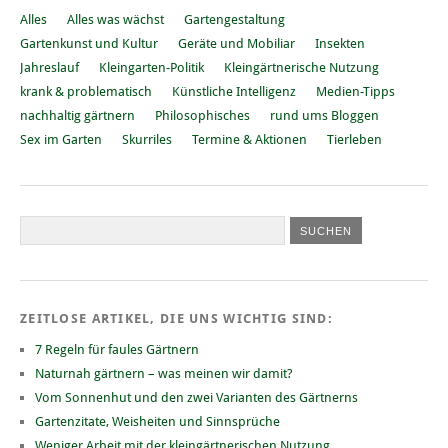
Alles
Alles was wächst
Gartengestaltung
Gartenkunst und Kultur
Geräte und Mobiliar
Insekten
Jahreslauf
Kleingarten-Politik
Kleingärtnerische Nutzung
krank & problematisch
Künstliche Intelligenz
Medien-Tipps
nachhaltig gärtnern
Philosophisches
rund ums Bloggen
Sex im Garten
Skurriles
Termine & Aktionen
Tierleben
ZEITLOSE ARTIKEL, DIE UNS WICHTIG SIND:
7 Regeln für faules Gärtnern
Naturnah gärtnern – was meinen wir damit?
Vom Sonnenhut und den zwei Varianten des Gärtnerns
Gartenzitate, Weisheiten und Sinnsprüche
Weniger Arbeit mit der kleingärtnerischen Nutzung