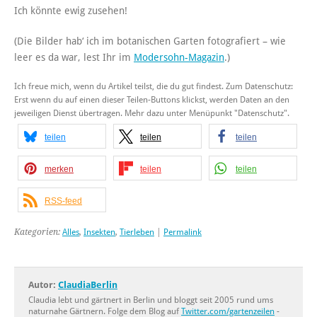
Ich könnte ewig zusehen!
(Die Bilder hab‘ ich im botanischen Garten fotografiert – wie
leer es da war, lest Ihr im
Modersohn-Magazin
.)
Ich freue mich, wenn du Artikel teilst, die du gut findest. Zum Datenschutz:
Erst wenn du auf einen dieser Teilen-Buttons klickst, werden Daten an den
jeweiligen Dienst übertragen. Mehr dazu unter Menüpunkt "Datenschutz".
teilen
teilen
teilen
merken
teilen
teilen
RSS-feed
Kategorien:
Alles
,
Insekten
,
Tierleben
|
Permalink
Autor:
ClaudiaBerlin
Claudia lebt und gärtnert in Berlin und bloggt seit 2005 rund ums
naturnahe Gärtnern. Folge dem Blog auf
Twitter.com/gartenzeilen
-