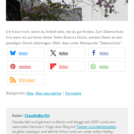
Ich freue mich, wenn du Artikel teilst, die du gut findest. Zum Datenschutz:
Erst wenn du auf einen dieser Teilen-Buttons klickst, werden Daten an den
jeweiligen Dienst übertragen. Mehr dazu unter Menüpunkt "Datenschutz".
teilen
teilen
teilen
merken
teilen
teilen
RSS-feed
Kategorien:
Alles
,
Alles was wächst
|
Permalink
Autor:
ClaudiaBerlin
Claudia lebt und gärtnert in Berlin und bloggt seit 2005 rund ums
naturnahe Gärtnern. Folge dem Blog auf
Twitter.com/gartenzeilen
-
da gibts Lesetipps und allerlei Infos rund um unser tolles Hobby.