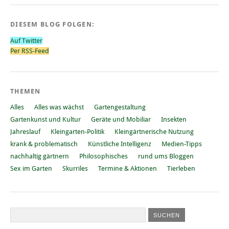
DIESEM BLOG FOLGEN:
Auf Twitter
Per RSS-Feed
THEMEN
Alles
Alles was wächst
Gartengestaltung
Gartenkunst und Kultur
Geräte und Mobiliar
Insekten
Jahreslauf
Kleingarten-Politik
Kleingärtnerische Nutzung
krank & problematisch
Künstliche Intelligenz
Medien-Tipps
nachhaltig gärtnern
Philosophisches
rund ums Bloggen
Sex im Garten
Skurriles
Termine & Aktionen
Tierleben