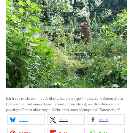
Ich freue mich, wenn du Artikel teilst, die du gut findest. Zum Datenschutz:
Erst wenn du auf einen dieser Teilen-Buttons klickst, werden Daten an den
jeweiligen Dienst übertragen. Mehr dazu unter Menüpunkt "Datenschutz".
teilen
teilen
teilen