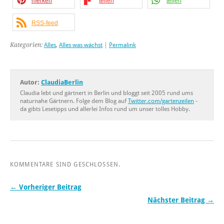
merken
teilen
teilen
RSS-feed
Kategorien:
Alles
,
Alles was wächst
|
Permalink
Autor:
ClaudiaBerlin
Claudia lebt und gärtnert in Berlin und bloggt seit 2005 rund ums
naturnahe Gärtnern. Folge dem Blog auf
Twitter.com/gartenzeilen
-
da gibts Lesetipps und allerlei Infos rund um unser tolles Hobby.
KOMMENTARE SIND GESCHLOSSEN.
← Vorheriger Beitrag
Nächster Beitrag →