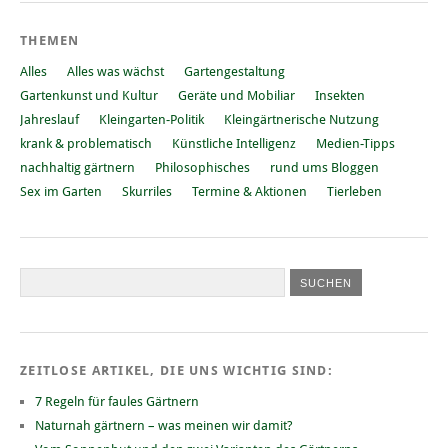
THEMEN
Alles
Alles was wächst
Gartengestaltung
Gartenkunst und Kultur
Geräte und Mobiliar
Insekten
Jahreslauf
Kleingarten-Politik
Kleingärtnerische Nutzung
krank & problematisch
Künstliche Intelligenz
Medien-Tipps
nachhaltig gärtnern
Philosophisches
rund ums Bloggen
Sex im Garten
Skurriles
Termine & Aktionen
Tierleben
ZEITLOSE ARTIKEL, DIE UNS WICHTIG SIND:
7 Regeln für faules Gärtnern
Naturnah gärtnern – was meinen wir damit?