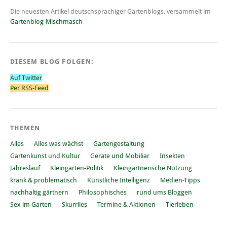
Die neuesten Artikel deutschsprachiger Gartenblogs, versammelt im
Gartenblog-Mischmasch
DIESEM BLOG FOLGEN:
Auf Twitter
Per RSS-Feed
THEMEN
Alles
Alles was wächst
Gartengestaltung
Gartenkunst und Kultur
Geräte und Mobiliar
Insekten
Jahreslauf
Kleingarten-Politik
Kleingärtnerische Nutzung
krank & problematisch
Künstliche Intelligenz
Medien-Tipps
nachhaltig gärtnern
Philosophisches
rund ums Bloggen
Sex im Garten
Skurriles
Termine & Aktionen
Tierleben