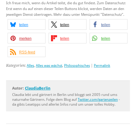
Ich freue mich, wenn du Artikel teilst, die du gut findest. Zum Datenschutz:
Erst wenn du auf einen dieser Teilen-Buttons klickst, werden Daten an den
jeweiligen Dienst übertragen. Mehr dazu unter Menüpunkt "Datenschutz".
teilen
teilen
teilen
merken
teilen
teilen
RSS-feed
Kategorien:
Alles
,
Alles was wächst
,
Philosophisches
|
Permalink
Autor:
ClaudiaBerlin
Claudia lebt und gärtnert in Berlin und bloggt seit 2005 rund ums
naturnahe Gärtnern. Folge dem Blog auf
Twitter.com/gartenzeilen
-
da gibts Lesetipps und allerlei Infos rund um unser tolles Hobby.