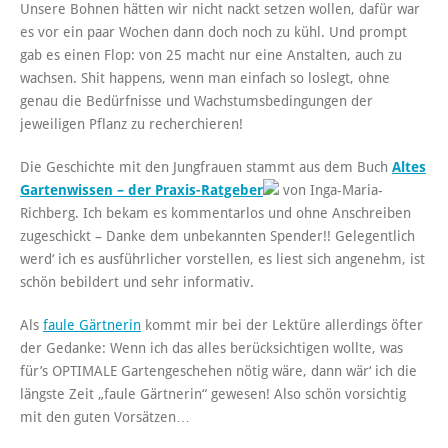
Unsere Bohnen hätten wir nicht nackt setzen wollen, dafür war
es vor ein paar Wochen dann doch noch zu kühl. Und prompt
gab es einen Flop: von 25 macht nur eine Anstalten, auch zu
wachsen. Shit happens, wenn man einfach so loslegt, ohne
genau die Bedürfnisse und Wachstumsbedingungen der
jeweiligen Pflanz zu recherchieren!
Die Geschichte mit den Jungfrauen stammt aus dem Buch
Altes
Gartenwissen – der Praxis-Ratgeber
von Inga-Maria-
Richberg. Ich bekam es kommentarlos und ohne Anschreiben
zugeschickt – Danke dem unbekannten Spender!! Gelegentlich
werd‘ ich es ausführlicher vorstellen, es liest sich angenehm, ist
schön bebildert und sehr informativ.
Als
faule Gärtnerin
kommt mir bei der Lektüre allerdings öfter
der Gedanke: Wenn ich das alles berücksichtigen wollte, was
für’s OPTIMALE Gartengeschehen nötig wäre, dann wär‘ ich die
längste Zeit „faule Gärtnerin“ gewesen! Also schön vorsichtig
mit den guten Vorsätzen…