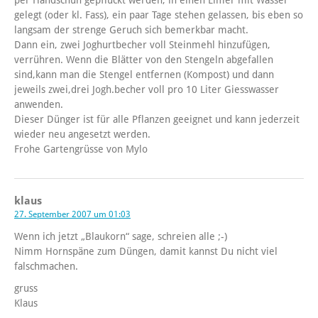
per Handschuh gepflückt werden, in einen Eimer mit Wasser
gelegt (oder kl. Fass), ein paar Tage stehen gelassen, bis eben so
langsam der strenge Geruch sich bemerkbar macht.
Dann ein, zwei Joghurtbecher voll Steinmehl hinzufügen,
verrühren. Wenn die Blätter von den Stengeln abgefallen
sind,kann man die Stengel entfernen (Kompost) und dann
jeweils zwei,drei Jogh.becher voll pro 10 Liter Giesswasser
anwenden.
Dieser Dünger ist für alle Pflanzen geeignet und kann jederzeit
wieder neu angesetzt werden.
Frohe Gartengrüsse von Mylo
klaus
27. September 2007 um 01:03
Wenn ich jetzt „Blaukorn“ sage, schreien alle ;-)
Nimm Hornspäne zum Düngen, damit kannst Du nicht viel
falschmachen.
gruss
Klaus