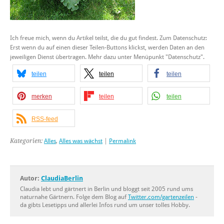
Ich freue mich, wenn du Artikel teilst, die du gut findest. Zum Datenschutz:
Erst wenn du auf einen dieser Teilen-Buttons klickst, werden Daten an den
jeweiligen Dienst übertragen. Mehr dazu unter Menüpunkt "Datenschutz".
teilen
teilen
teilen
merken
teilen
teilen
RSS-feed
Kategorien:
Alles
,
Alles was wächst
|
Permalink
Autor:
ClaudiaBerlin
Claudia lebt und gärtnert in Berlin und bloggt seit 2005 rund ums
naturnahe Gärtnern. Folge dem Blog auf
Twitter.com/gartenzeilen
-
da gibts Lesetipps und allerlei Infos rund um unser tolles Hobby.