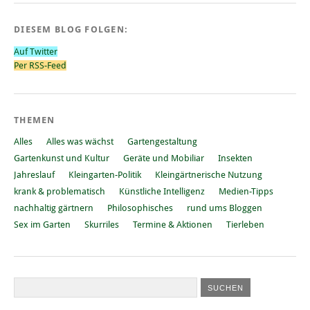
DIESEM BLOG FOLGEN:
Auf Twitter
Per RSS-Feed
THEMEN
Alles
Alles was wächst
Gartengestaltung
Gartenkunst und Kultur
Geräte und Mobiliar
Insekten
Jahreslauf
Kleingarten-Politik
Kleingärtnerische Nutzung
krank & problematisch
Künstliche Intelligenz
Medien-Tipps
nachhaltig gärtnern
Philosophisches
rund ums Bloggen
Sex im Garten
Skurriles
Termine & Aktionen
Tierleben