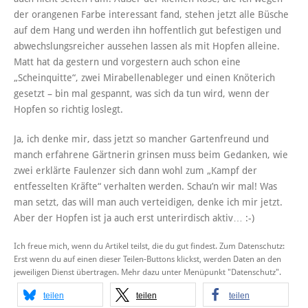
der orangenen Farbe interessant fand, stehen jetzt alle Büsche
auf dem Hang und werden ihn hoffentlich gut befestigen und
abwechslungsreicher aussehen lassen als mit Hopfen alleine.
Matt hat da gestern und vorgestern auch schon eine
„Scheinquitte“, zwei Mirabellenableger und einen Knöterich
gesetzt – bin mal gespannt, was sich da tun wird, wenn der
Hopfen so richtig loslegt.
Ja, ich denke mir, dass jetzt so mancher Gartenfreund und
manch erfahrene Gärtnerin grinsen muss beim Gedanken, wie
zwei erklärte Faulenzer sich dann wohl zum „Kampf der
entfesselten Kräfte“ verhalten werden. Schau’n wir mal! Was
man setzt, das will man auch verteidigen, denke ich mir jetzt.
Aber der Hopfen ist ja auch erst unterirdisch aktiv… :-)
Ich freue mich, wenn du Artikel teilst, die du gut findest. Zum Datenschutz:
Erst wenn du auf einen dieser Teilen-Buttons klickst, werden Daten an den
jeweiligen Dienst übertragen. Mehr dazu unter Menüpunkt "Datenschutz".
teilen
teilen
teilen