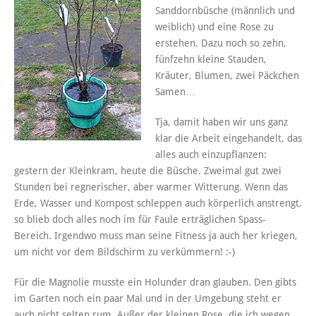
Sanddornbüsche (männlich und
weiblich) und eine Rose zu
erstehen. Dazu noch so zehn,
fünfzehn kleine Stauden,
Kräuter, Blumen, zwei Päckchen
Samen…
Tja, damit haben wir uns ganz
klar die Arbeit eingehandelt, das
alles auch einzupflanzen:
gestern der Kleinkram, heute die Büsche. Zweimal gut zwei
Stunden bei regnerischer, aber warmer Witterung. Wenn das
Erde, Wasser und Kompost schleppen auch körperlich anstrengt,
so blieb doch alles noch im für Faule erträglichen Spass-
Bereich. Irgendwo muss man seine Fitness ja auch her kriegen,
um nicht vor dem Bildschirm zu verkümmern! :-)
Für die Magnolie musste ein Holunder dran glauben. Den gibts
im Garten noch ein paar Mal und in der Umgebung steht er
auch nicht selten rum. Außer der kleinen Rose, die ich wegen