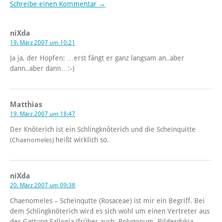
Schreibe einen Kommentar →
niXda
19. März 2007 um 10:21
Ja ja, der Hopfen: …erst fängt er ganz langsam an..aber
dann..aber dann…:-)
Matthias
19. März 2007 um 18:47
Der Knöterich ist ein Schlingknöterich und die Scheinquitte
heißt wirklich so.
(Chaenomeles)
niXda
20. März 2007 um 09:38
Chaenomeles – Scheinqutte (Rosaceae) ist mir ein Begriff. Bei
dem Schlingknöterich wird es sich wohl um einen Vertreter aus
der Gattung Fallopia (früher auch: Polygonum, Bilderdykia,