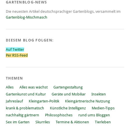
GARTENBLOG-NEWS
Die neuesten Artikel deutschsprachiger Gartenblogs, versammelt im
Gartenblog-Mischmasch
DIESEM BLOG FOLGEN:
Auf Twitter
Per RSS-Feed
THEMEN
Alles
Alles was wächst
Gartengestaltung
Gartenkunst und Kultur
Geräte und Mobiliar
Insekten
Jahreslauf
Kleingarten-Politik
Kleingärtnerische Nutzung
krank & problematisch
Künstliche Intelligenz
Medien-Tipps
nachhaltig gärtnern
Philosophisches
rund ums Bloggen
Sex im Garten
Skurriles
Termine & Aktionen
Tierleben