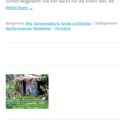
einfach weggeweht! Das hier waren nur die ersten zwei, die …
Weiterlesen
→
Kategorien:
Alles
,
Gartengestaltung
,
Geräte und Mobiliar
| Schlagwörter:
Dacherneuerung
,
Handwerker
|
Permalink