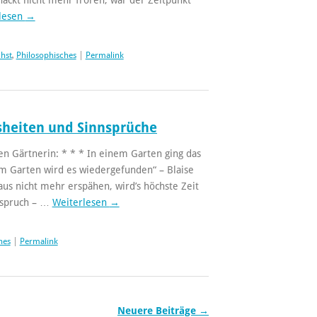
lesen
→
chst
,
Philosophisches
|
Permalink
sheiten und Sinnsprüche
n Gärtnerin: * * * In einem Garten ging das
em Garten wird es wiedergefunden“ – Blaise
aus nicht mehr erspähen, wird’s höchste Zeit
ispruch – …
Weiterlesen
→
hes
|
Permalink
Neuere Beiträge
→