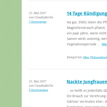
14 Tage Kündigungs
25. Mai 2007
von ClaudiaBerlin
1 Kommentar
Na gut, EWIG leben die Pfl
Magnolienstrauch pflanzt,
ein paar Jahre, wenn nich
Samen wirkt unsinnig, we
Vegetationsperiode …
Wei
Kategorien:
Alles
,
Philosophisc
Nackte Jungfrauen
23. Mai 2007
von ClaudiaBerlin
3 Kommentare
…so heißt es jedenfalls üb
Ein Brauch zur Verehrung
Gärtner vermuten eher, d
fungierten: erst wenn sie 