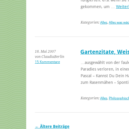
gekommen, um …
Weiter
Kategorien:
Alles
,
Alles was wä
Gartenzitate, Wei
18. Mai 2007
von ClaudiaBerlin
15 Kommentare
…ausgewählt von der faule
Paradies verloren, in ein
Pascal – Kannst Du Dein H
zum Rasenmähen – Spont
Kategorien:
Alles
,
Philosophisc
←
Ältere Beiträge