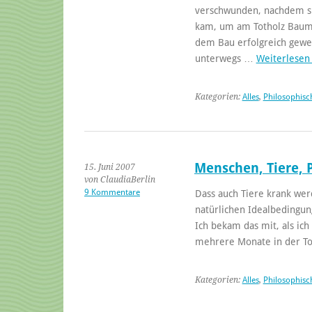
verschwunden, nachdem si
kam, um am Totholz Baumat
dem Bau erfolgreich gewe
unterwegs …
Weiterlese
Kategorien:
Alles
,
Philosophisc
Menschen, Tiere, P
15. Juni 2007
von ClaudiaBerlin
9 Kommentare
Dass auch Tiere krank wer
natürlichen Idealbedingung
Ich bekam das mit, als i
mehrere Monate in der T
Kategorien:
Alles
,
Philosophisc