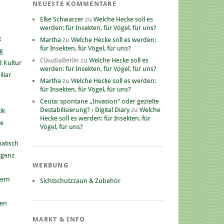
NEUESTE KOMMENTARE
Elke Schwarzer
zu
Welche Hecke soll es
werden: für Insekten, für Vögel, für uns?
t
Martha
zu
Welche Hecke soll es werden:
für Insekten, für Vögel, für uns?
g
ClaudiaBerlin
zu
Welche Hecke soll es
 Kultur
werden: für Insekten, für Vögel, für uns?
liar
Martha
zu
Welche Hecke soll es werden:
für Insekten, für Vögel, für uns?
Ceuta: spontane „Invasion“ oder gezielte
Destabilisierung? › Digital Diary
zu
Welche
ik
Hecke soll es werden: für Insekten, für
he
Vögel, für uns?
atisch
ligenz
WERBUNG
nern
Sichtschutzzaun & Zubehör
gen
MARKT & INFO