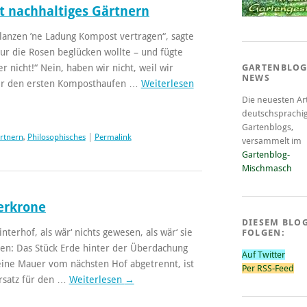
st nachhaltiges Gärtnern
flanzen ’ne Ladung Kompost vertragen“, sagte
ur die Rosen beglücken wollte – und fügte
r nicht!“ Nein, haben wir nicht, weil wir
GARTENBLOG
NEWS
er den ersten Komposthaufen …
Weiterlesen
Die neuesten Art
deutschsprachi
Gartenblogs,
ärtnern
,
Philosophisches
|
Permalink
versammelt im
Gartenblog-
Mischmasch
serkrone
DIESEM BLO
terhof, als wär‘ nichts gewesen, als wär‘ sie
FOLGEN:
en: Das Stück Erde hinter der Überdachung
Auf Twitter
eine Mauer vom nächsten Hof abgetrennt, ist
Per RSS-Feed
rsatz für den …
Weiterlesen
→