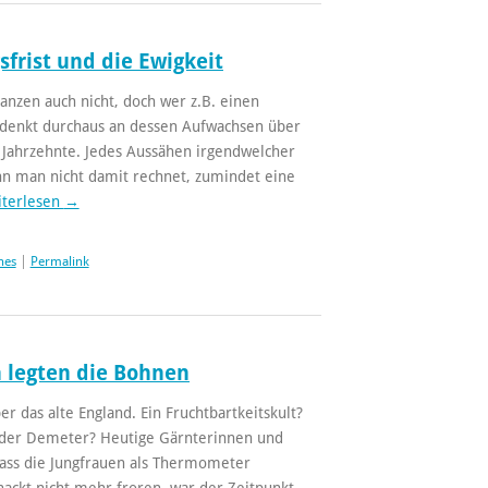
frist und die Ewigkeit
anzen auch nicht, doch wer z.B. einen
 denkt durchaus an dessen Aufwachsen über
t Jahrzehnte. Jedes Aussähen irgendwelcher
nn man nicht damit rechnet, zumindet eine
terlesen
→
hes
|
Permalink
 legten die Bohnen
er das alte England. Ein Fruchtbartkeitskult?
 der Demeter? Heutige Gärnterinnen und
ass die Jungfrauen als Thermometer
nackt nicht mehr froren, war der Zeitpunkt