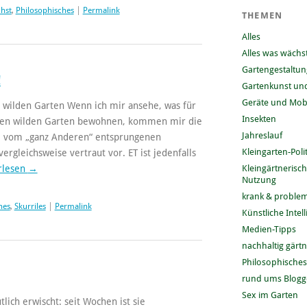
chst
,
Philosophisches
|
Permalink
THEMEN
Alles
Alles was wächs
Gartengestaltun
!
Gartenkunst und
Geräte und Mobi
ilden Garten Wenn ich mir ansehe, was für
Insekten
den wilden Garten bewohnen, kommen mir die
Jahreslauf
e vom „ganz Anderen“ entsprungenen
Kleingarten-Polit
rgleichsweise vertraut vor. ET ist jedenfalls
rlesen
→
Kleingärtnerisc
Nutzung
krank & problem
hes
,
Skurriles
|
Permalink
Künstliche Intel
Medien-Tipps
nachhaltig gärt
Philosophisches
rund ums Blog
Sex im Garten
lich erwischt: seit Wochen ist sie