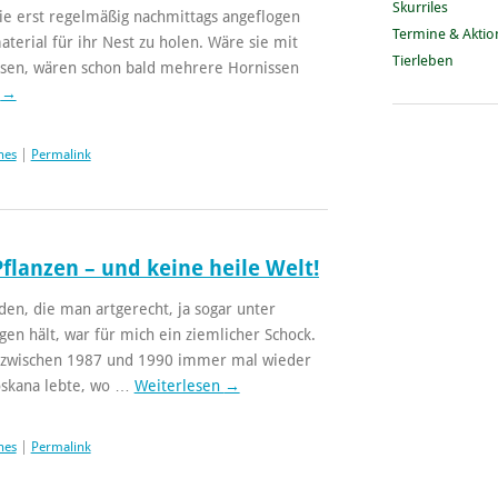
Skurriles
e erst regelmäßig nachmittags angeflogen
Termine & Akti
erial für ihr Nest zu holen. Wäre sie mit
Tierleben
sen, wären schon bald mehrere Hornissen
n
→
hes
|
Permalink
flanzen – und keine heile Welt!
den, die man artgerecht, ja sogar unter
en hält, war für mich ein ziemlicher Schock.
ch zwischen 1987 und 1990 immer mal wieder
oskana lebte, wo …
Weiterlesen
→
hes
|
Permalink