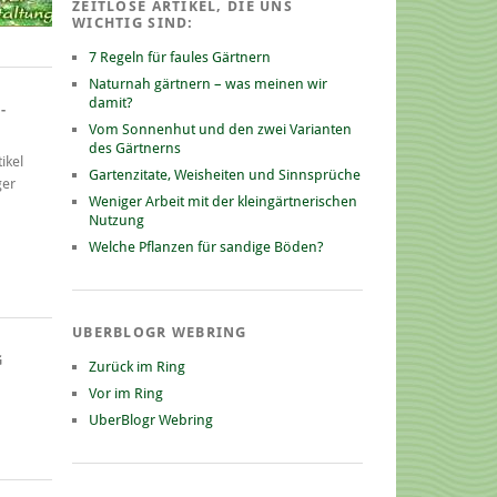
ZEITLOSE ARTIKEL, DIE UNS
WICHTIG SIND:
7 Regeln für faules Gärtnern
Naturnah gärtnern – was meinen wir
damit?
-
Vom Sonnenhut und den zwei Varianten
des Gärtnerns
ikel
Gartenzitate, Weisheiten und Sinnsprüche
ger
Weniger Arbeit mit der kleingärtnerischen
Nutzung
Welche Pflanzen für sandige Böden?
UBERBLOGR WEBRING
G
Zurück im Ring
Vor im Ring
UberBlogr Webring