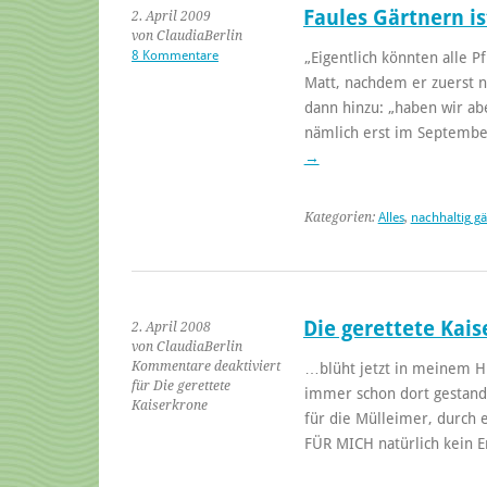
Faules Gärtnern i
2. April 2009
von ClaudiaBerlin
8 Kommentare
„Eigentlich könnten alle P
Matt, nachdem er zuerst n
dann hinzu: „haben wir abe
nämlich erst im Septemb
→
Kategorien:
Alles
,
nachhaltig g
Die gerettete Kai
2. April 2008
von ClaudiaBerlin
Kommentare deaktiviert
…blüht jetzt in meinem Hin
für Die gerettete
immer schon dort gestand
Kaiserkrone
für die Mülleimer, durch 
FÜR MICH natürlich kein E