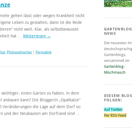
anze
mehr gehen lässt oder wegen Krankheit nicht
eigene Leben zu gestalten, dann ist die Rede
eren“ nicht weit. Klar, als selbstbewusste
GARTENBLOG
NEWS
enheit hat …
Weiterlesen
→
Die neuesten Art
deutschsprachi
chst
,
Philosophisches
|
Permalink
Gartenblogs,
versammelt im
Gartenblog-
Mischmasch
wichtiger, einen Garten zu haben, in dem
DIESEM BLO
l anbauen kann? Die Bloggerin „Opalkatze“
FOLGEN:
el Veränderungen die Lage auf dem Dorf so:
Auf Twitter
en und der Neubauten am Dorfrand sind …
Per RSS-Feed