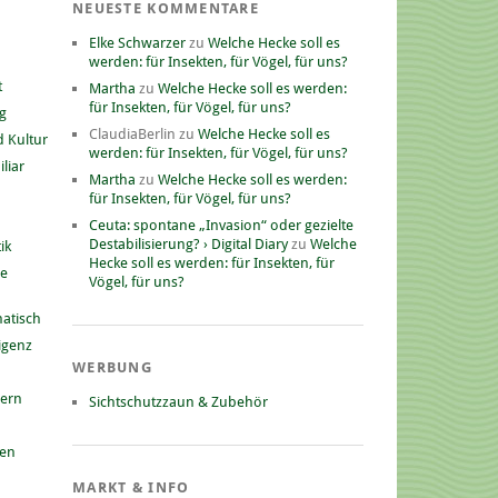
NEUESTE KOMMENTARE
Elke Schwarzer
zu
Welche Hecke soll es
werden: für Insekten, für Vögel, für uns?
t
Martha
zu
Welche Hecke soll es werden:
für Insekten, für Vögel, für uns?
g
ClaudiaBerlin
zu
Welche Hecke soll es
 Kultur
werden: für Insekten, für Vögel, für uns?
liar
Martha
zu
Welche Hecke soll es werden:
für Insekten, für Vögel, für uns?
Ceuta: spontane „Invasion“ oder gezielte
Destabilisierung? › Digital Diary
zu
Welche
ik
Hecke soll es werden: für Insekten, für
he
Vögel, für uns?
atisch
ligenz
WERBUNG
nern
Sichtschutzzaun & Zubehör
gen
MARKT & INFO