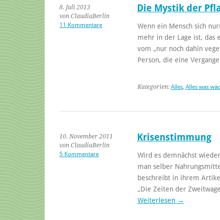
Die Mystik der Pfl
8. Juli 2013
von ClaudiaBerlin
11 Kommentare
Wenn ein Mensch sich nur
mehr in der Lage ist, das 
vom „nur noch dahin vegeti
Person, die eine Vergang
Kategorien:
Alles
,
Alles was wä
Krisenstimmung
10. November 2011
von ClaudiaBerlin
5 Kommentare
Wird es demnächst wieder 
man selber Nahrungsmitte
beschreibt in ihrem Artik
„Die Zeiten der Zweitwag
Weiterlesen
→