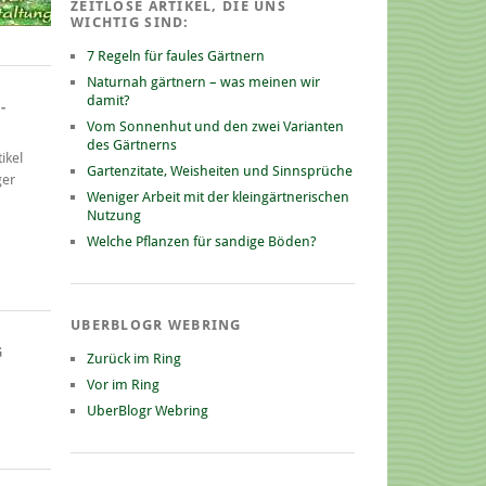
ZEITLOSE ARTIKEL, DIE UNS
WICHTIG SIND:
7 Regeln für faules Gärtnern
Naturnah gärtnern – was meinen wir
damit?
-
Vom Sonnenhut und den zwei Varianten
des Gärtnerns
ikel
Gartenzitate, Weisheiten und Sinnsprüche
ger
Weniger Arbeit mit der kleingärtnerischen
Nutzung
Welche Pflanzen für sandige Böden?
UBERBLOGR WEBRING
G
Zurück im Ring
Vor im Ring
UberBlogr Webring