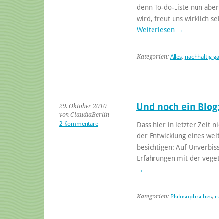
denn To-do-Liste nun aber
wird, freut uns wirklich s
Weiterlesen
→
Kategorien:
Alles
,
nachhaltig g
Und noch ein Blog
29. Oktober 2010
von ClaudiaBerlin
2 Kommentare
Dass hier in letzter Zeit ni
der Entwicklung eines wei
besichtigen: Auf Unverbis
Erfahrungen mit der vege
→
Kategorien:
Philosophisches
,
r