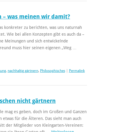
 – was meinen wir damit?
was konkreter zu berichten, was uns naturnah
et. Wie bei allen Konzepten gibt es auch da –
iche Meinungen und sich entwickelnde
nfreund muss hier seinen eigenen „Weg …
tung
,
nachhaltig gärtnern
,
Philosophisches
|
Permalink
chen nicht gärtnern
ele mag es geben, doch im Großen und Ganzen
n etwas für die Älteren. Das sieht man auch
tt der Mitglieder von Kleingarten-Vereinen:
tzen sie ihren Garten oft …
Weiterlesen
→