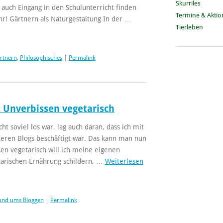
Skurriles
 auch Eingang in den Schulunterricht finden
Termine & Akti
ehr! Gärtnern als Naturgestaltung In der …
Tierleben
ärtnern
,
Philosophisches
|
Permalink
: Unverbissen vegetarisch
cht soviel los war, lag auch daran, dass ich mit
teren Blogs beschäftigt war. Das kann man nun
sen vegetarisch will ich meine eigenen
tarischen Ernährung schildern, …
Weiterlesen
und ums Bloggen
|
Permalink