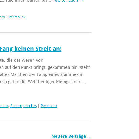
hes
|
Permalink
Fang keinen Streit an!
hte, die das Wesen von
ten auf den Punkt bringt, gekommen bin, steht
in altes Märchen der Fang, eines Stammes in
nso gut in die Welt heutiger Kleingärtner …
olitik
,
Philosophisches
|
Permalink
Neuere Beiträge
→