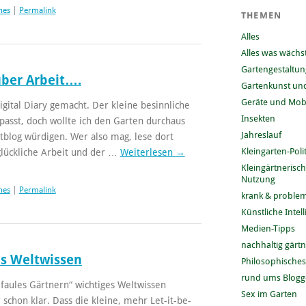
hes
|
Permalink
THEMEN
Alles
Alles was wächs
Gartengestaltun
ber Arbeit….
Gartenkunst und
Geräte und Mobi
gital Diary gemacht. Der kleine besinnliche
Insekten
passt, doch wollte ich den Garten durchaus
Jahreslauf
blog würdigen. Wer also mag, lese dort
Kleingarten-Polit
glückliche Arbeit und der …
Weiterlesen
→
Kleingärtnerisc
Nutzung
hes
|
Permalink
krank & problem
Künstliche Intel
Medien-Tipps
nachhaltig gärt
ls Weltwissen
Philosophisches
rund ums Blog
 faules Gärtnern“ wichtiges Weltwissen
Sex im Garten
schon klar. Dass die kleine, mehr Let-it-be-