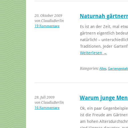
Naturnah gärtnern
20. Oktober 2009
von ClaudiaBerlin
19 Kommentare
Es ist an der Zeit, mal et
gärtnern eigentlich bedeut
natürlich! – unterschiedl
Traditionen. Jeder Garte
Weiterlesen
→
Kategorien:
Alles
,
Gartengestal
Warum junge Mens
28. Juli 2009
von ClaudiaBerlin
16 Kommentare
Ok, ein paar Gegenbeispi
ist die Freude am Gärtner
am hohen Altersdurchschni
sind Jüngere darunter, nu