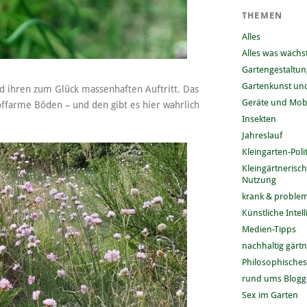
THEMEN
Alles
Alles was wächs
Gartengestaltun
Gartenkunst und
d ihren zum Glück massenhaften Auftritt. Das
Geräte und Mobi
offarme Böden – und den gibt es hier wahrlich
Insekten
Jahreslauf
Kleingarten-Polit
Kleingärtnerisc
Nutzung
krank & problem
Künstliche Intel
Medien-Tipps
nachhaltig gärt
Philosophisches
rund ums Blog
Sex im Garten