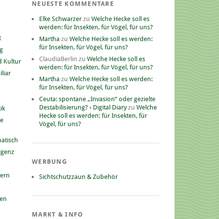
NEUESTE KOMMENTARE
Elke Schwarzer
zu
Welche Hecke soll es
werden: für Insekten, für Vögel, für uns?
t
Martha
zu
Welche Hecke soll es werden:
für Insekten, für Vögel, für uns?
g
ClaudiaBerlin
zu
Welche Hecke soll es
 Kultur
werden: für Insekten, für Vögel, für uns?
liar
Martha
zu
Welche Hecke soll es werden:
für Insekten, für Vögel, für uns?
Ceuta: spontane „Invasion“ oder gezielte
Destabilisierung? › Digital Diary
zu
Welche
ik
Hecke soll es werden: für Insekten, für
he
Vögel, für uns?
atisch
ligenz
WERBUNG
nern
Sichtschutzzaun & Zubehör
gen
MARKT & INFO