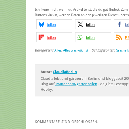
Ich freue mich, wenn du Artikel teilst, die du gut findest. Zum
Buttons klickst, werden Daten an den jeweiligen Dienst über
teilen
teilen
te
teilen
teilen
RS
Kategorien:
Alles
,
Alles was wächst
| Schlagwörter:
Grasnel
Autor:
ClaudiaBerlin
Claudia lebt und gärtnert in Berlin und bloggt seit
Blog auf
Twitter.com/gartenzeilen
- da gibts Lesetipp
Hobby.
KOMMENTARE SIND GESCHLOSSEN.