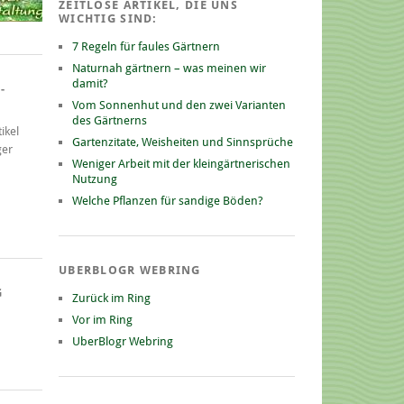
ZEITLOSE ARTIKEL, DIE UNS
WICHTIG SIND:
7 Regeln für faules Gärtnern
Naturnah gärtnern – was meinen wir
damit?
-
Vom Sonnenhut und den zwei Varianten
des Gärtnerns
ikel
Gartenzitate, Weisheiten und Sinnsprüche
ger
Weniger Arbeit mit der kleingärtnerischen
Nutzung
Welche Pflanzen für sandige Böden?
UBERBLOGR WEBRING
G
Zurück im Ring
Vor im Ring
UberBlogr Webring