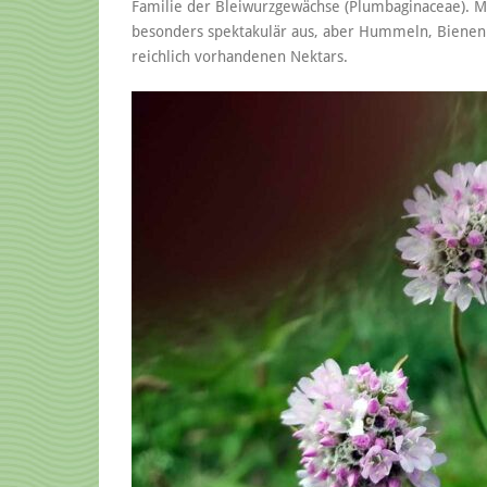
Familie der Bleiwurzgewächse (Plumbaginaceae). Mit
besonders spektakulär aus, aber Hummeln, Bienen 
reichlich vorhandenen Nektars.