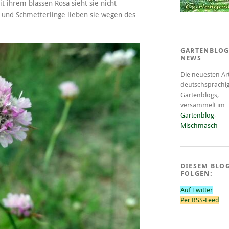
 ihrem blassen Rosa sieht sie nicht
und Schmetterlinge lieben sie wegen des
GARTENBLOG
NEWS
Die neuesten Art
deutschsprachi
Gartenblogs,
versammelt im
Gartenblog-
Mischmasch
DIESEM BLO
FOLGEN:
Auf Twitter
Per RSS-Feed