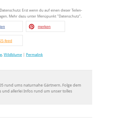
 Datenschutz: Erst wenn du auf einen dieser Teilen-
tragen. Mehr dazu unter Menüpunkt "Datenschutz".
ilen
merken
S-feed
ke
,
Wildblume
|
Permalink
 2005 rund ums naturnahe Gärtnern. Folge dem
s und allerlei Infos rund um unser tolles