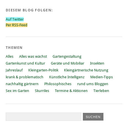
DIESEM BLOG FOLGEN:
Auf Twitter
Per RSS-Feed
THEMEN
Alles
Alles was wächst
Gartengestaltung
Gartenkunst und Kultur
Geräte und Mobiliar
Insekten
Jahreslauf
Kleingarten-Politik
Kleingärtnerische Nutzung
krank & problematisch
Künstliche Intelligenz
Medien-Tipps
nachhaltig gärtnern
Philosophisches
rund ums Bloggen
Sex im Garten
Skurriles
Termine & Aktionen
Tierleben