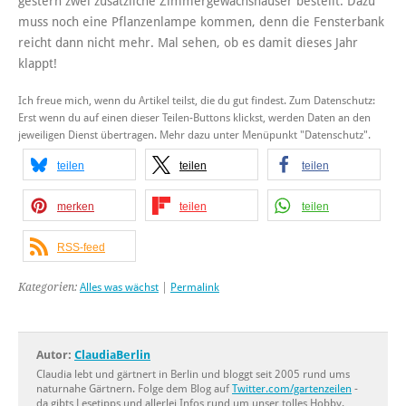
gestern zwei zusätzliche Zimmergewächshäuser bestellt. Dazu
muss noch eine Pflanzenlampe kommen, denn die Fensterbank
reicht dann nicht mehr. Mal sehen, ob es damit dieses Jahr
klappt!
Ich freue mich, wenn du Artikel teilst, die du gut findest. Zum Datenschutz:
Erst wenn du auf einen dieser Teilen-Buttons klickst, werden Daten an den
jeweiligen Dienst übertragen. Mehr dazu unter Menüpunkt "Datenschutz".
teilen
teilen
teilen
merken
teilen
teilen
RSS-feed
Kategorien:
Alles was wächst
|
Permalink
Autor:
ClaudiaBerlin
Claudia lebt und gärtnert in Berlin und bloggt seit 2005 rund ums
naturnahe Gärtnern. Folge dem Blog auf
Twitter.com/gartenzeilen
-
da gibts Lesetipps und allerlei Infos rund um unser tolles Hobby.