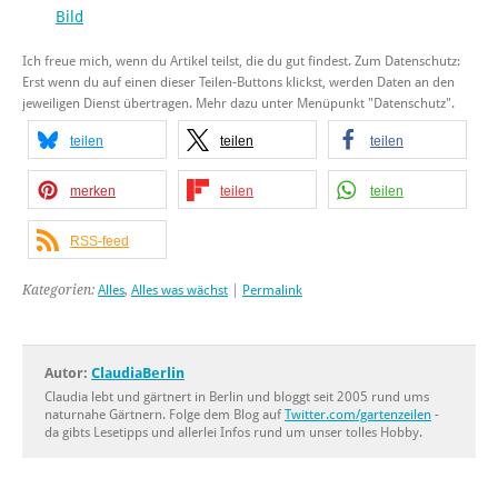
Bild
Ich freue mich, wenn du Artikel teilst, die du gut findest. Zum Datenschutz:
Erst wenn du auf einen dieser Teilen-Buttons klickst, werden Daten an den
jeweiligen Dienst übertragen. Mehr dazu unter Menüpunkt "Datenschutz".
teilen
teilen
teilen
merken
teilen
teilen
RSS-feed
Kategorien:
Alles
,
Alles was wächst
|
Permalink
Autor:
ClaudiaBerlin
Claudia lebt und gärtnert in Berlin und bloggt seit 2005 rund ums
naturnahe Gärtnern. Folge dem Blog auf
Twitter.com/gartenzeilen
-
da gibts Lesetipps und allerlei Infos rund um unser tolles Hobby.