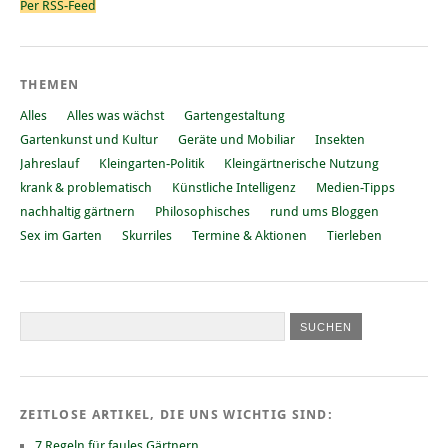
Per RSS-Feed
THEMEN
Alles
Alles was wächst
Gartengestaltung
Gartenkunst und Kultur
Geräte und Mobiliar
Insekten
Jahreslauf
Kleingarten-Politik
Kleingärtnerische Nutzung
krank & problematisch
Künstliche Intelligenz
Medien-Tipps
nachhaltig gärtnern
Philosophisches
rund ums Bloggen
Sex im Garten
Skurriles
Termine & Aktionen
Tierleben
ZEITLOSE ARTIKEL, DIE UNS WICHTIG SIND:
7 Regeln für faules Gärtnern