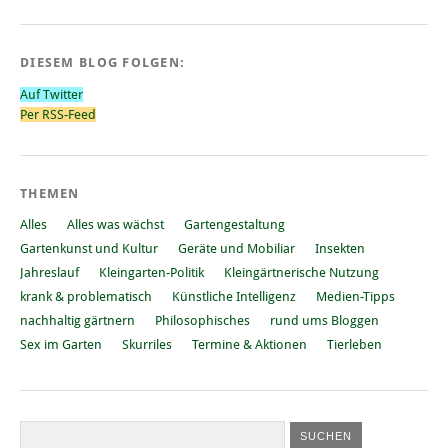
DIESEM BLOG FOLGEN:
Auf Twitter
Per RSS-Feed
THEMEN
Alles
Alles was wächst
Gartengestaltung
Gartenkunst und Kultur
Geräte und Mobiliar
Insekten
Jahreslauf
Kleingarten-Politik
Kleingärtnerische Nutzung
krank & problematisch
Künstliche Intelligenz
Medien-Tipps
nachhaltig gärtnern
Philosophisches
rund ums Bloggen
Sex im Garten
Skurriles
Termine & Aktionen
Tierleben