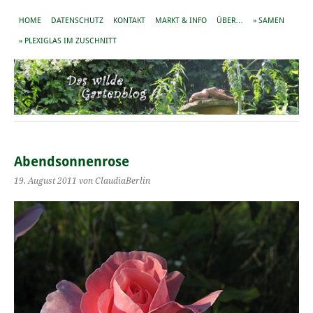
HOME
DATENSCHUTZ
KONTAKT
MARKT & INFO
ÜBER…
» SAMEN
» PLEXIGLAS IM ZUSCHNITT
Abendsonnenrose
19. August 2011
von ClaudiaBerlin