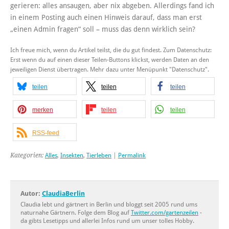
gerieren: alles ansaugen, aber nix abgeben. Allerdings fand ich
in einem Posting auch einen Hinweis darauf, dass man erst
„einen Admin fragen“ soll – muss das denn wirklich sein?
Ich freue mich, wenn du Artikel teilst, die du gut findest. Zum Datenschutz:
Erst wenn du auf einen dieser Teilen-Buttons klickst, werden Daten an den
jeweiligen Dienst übertragen. Mehr dazu unter Menüpunkt "Datenschutz".
teilen
teilen
teilen
merken
teilen
teilen
RSS-feed
Kategorien:
Alles
,
Insekten
,
Tierleben
|
Permalink
Autor:
ClaudiaBerlin
Claudia lebt und gärtnert in Berlin und bloggt seit 2005 rund ums
naturnahe Gärtnern. Folge dem Blog auf
Twitter.com/gartenzeilen
-
da gibts Lesetipps und allerlei Infos rund um unser tolles Hobby.