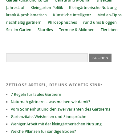
Gartenkunst und Kultur
Geräte und Mobiliar
Insekten
Jahreslauf
Kleingarten-Politik
Kleingärtnerische Nutzung
krank & problematisch
Künstliche Intelligenz
Medien-Tipps
nachhaltig gärtnern
Philosophisches
rund ums Bloggen
Sex im Garten
Skurriles
Termine & Aktionen
Tierleben
ZEITLOSE ARTIKEL, DIE UNS WICHTIG SIND:
7 Regeln für faules Gärtnern
Naturnah gärtnern – was meinen wir damit?
Vom Sonnenhut und den zwei Varianten des Gärtnerns
Gartenzitate, Weisheiten und Sinnsprüche
Weniger Arbeit mit der kleingärtnerischen Nutzung
Welche Pflanzen für sandige Böden?