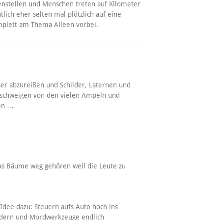
enstellen und Menschen treten auf Kilometer
lich eher selten mal plötzlich auf eine
plett am Thema Alleen vorbei.
user abzureißen und Schilder, Laternen und
u schweigen von den vielen Ampeln und
ren….
 das Bäume weg gehören weil die Leute zu
 Idee dazu: Steuern aufs Auto hoch ins
udern und Mordwerkzeuge endlich