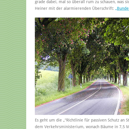
grade dabei, mal so überall rum zu schauen, was si
Heiner mit der alarmierenden Überschrift:
„Bunde
Es geht um die „“Richtlinie für passiven Schutz an
dem Verkehrsministerium, wonach Bäume in 7,5 Me