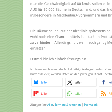
man die Geschwindigkeit auf 80 km/h, sollen es i
AUS für 90.000 Bäume in Deutschland, und das Ende
insbesondere in Mecklenburg-Vorpommern und Bran
Die Bäume sollen laut der Richtlinie spätestens b
wohl noch eine Chance, mittels lautstarkem Protest
zu verhindern. Allerdings nur, wenn auch genug M
einsetzen.
Erstmal bin ich einfach fassungslos!
Ich freue mich, wenn du Artikel teilst, die du gut findest. Zum
Buttons klickst, werden Daten an den jeweiligen Dienst über
teilen
teilen
te
teilen
teilen
RS
Kategorien:
Alles
,
Termine & Aktionen
|
Permalink