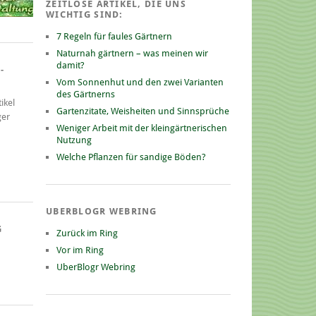
ZEITLOSE ARTIKEL, DIE UNS
WICHTIG SIND:
7 Regeln für faules Gärtnern
Naturnah gärtnern – was meinen wir
damit?
-
Vom Sonnenhut und den zwei Varianten
des Gärtnerns
ikel
Gartenzitate, Weisheiten und Sinnsprüche
ger
Weniger Arbeit mit der kleingärtnerischen
Nutzung
Welche Pflanzen für sandige Böden?
UBERBLOGR WEBRING
G
Zurück im Ring
Vor im Ring
UberBlogr Webring