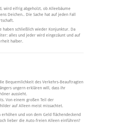
, wird eifrig abgeholzt, ob Alleebäume
ns Deichen.. Die Sache hat auf jeden Fall
rtschaft.
e haben schließlich wieder Konjunktur. Da
iter: alles und jeder wird eingezäunt und auf
rheit halber.
die Bequemlichkeit des Verkehrs-Beauftragten
ängers ungern erklären will, dass ihr
höner aussieht.
ts. Von einem großen Teil der
ilder auf Alleen meist missachtet.
sch erhöhen und von dem Geld flächendeckend
 doch lieber die Auto-freien Alleen einführen?