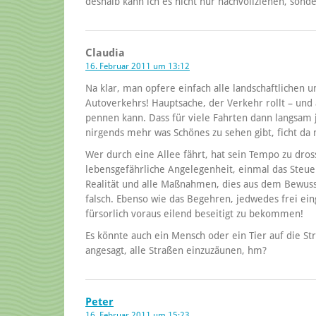
deshalb kann ich es nicht nur nachvollziehen, son
Claudia
16. Februar 2011 um 13:12
Na klar, man opfere einfach alle landschaftlichen
Autoverkehrs! Hauptsache, der Verkehr rollt – und
pennen kann. Dass für viele Fahrten dann langsam 
nirgends mehr was Schönes zu sehen gibt, ficht da n
Wer durch eine Allee fährt, hat sein Tempo zu dros
lebensgefährliche Angelegenheit, einmal das Steuer
Realität und alle Maßnahmen, dies aus dem Bewusst
falsch. Ebenso wie das Begehren, jedwedes frei ein
fürsorlich voraus eilend beseitigt zu bekommen!
Es könnte auch ein Mensch oder ein Tier auf die St
angesagt, alle Straßen einzuzäunen, hm?
Peter
16. Februar 2011 um 15:23