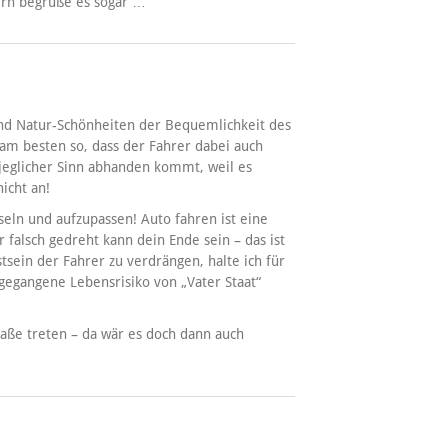
dern begrüße es sogar …
 und Natur-Schönheiten der Bequemlichkeit des
 am besten so, dass der Fahrer dabei auch
jeglicher Sinn abhanden kommt, weil es
icht an!
seln und aufzupassen! Auto fahren ist eine
 falsch gedreht kann dein Ende sein – das ist
sein der Fahrer zu verdrängen, halte ich für
gegangene Lebensrisiko von „Vater Staat“
raße treten – da wär es doch dann auch