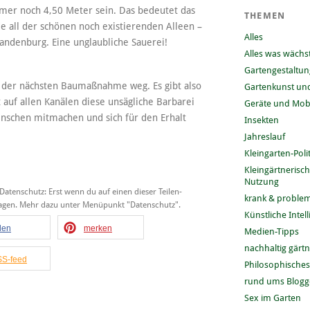
mmer noch 4,50 Meter sein. Das bedeutet das
THEMEN
 all der schönen noch existierenden Alleen –
Alles
denburg. Eine unglaubliche Sauerei!
Alles was wächs
Gartengestaltun
ei der nächsten Baumaßnahme weg. Es gibt also
Gartenkunst und
 auf allen Kanälen diese unsägliche Barbarei
Geräte und Mobi
enschen mitmachen und sich für den Erhalt
Insekten
Jahreslauf
Kleingarten-Polit
Kleingärtnerisc
Nutzung
 Datenschutz: Erst wenn du auf einen dieser Teilen-
krank & problem
tragen. Mehr dazu unter Menüpunkt "Datenschutz".
Künstliche Intel
ilen
merken
Medien-Tipps
nachhaltig gärt
S-feed
Philosophisches
rund ums Blog
Sex im Garten