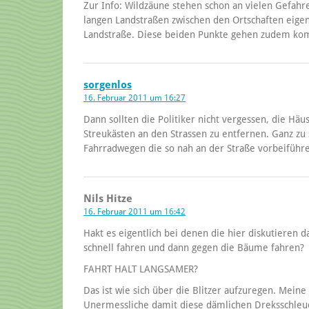
Zur Info: Wildzäune stehen schon an vielen Gefahr
langen Landstraßen zwischen den Ortschaften eigent
Landstraße. Diese beiden Punkte gehen zudem kom
sorgenlos
16. Februar 2011 um 16:27
Dann sollten die Politiker nicht vergessen, die Hä
Streukästen an den Strassen zu entfernen. Ganz z
Fahrradwegen die so nah an der Straße vorbeifüh
Nils Hitze
16. Februar 2011 um 16:42
Hakt es eigentlich bei denen die hier diskutieren
schnell fahren und dann gegen die Bäume fahren?
FAHRT HALT LANGSAMER?
Das ist wie sich über die Blitzer aufzuregen. Meine
Unermessliche damit diese dämlichen Dreksschle