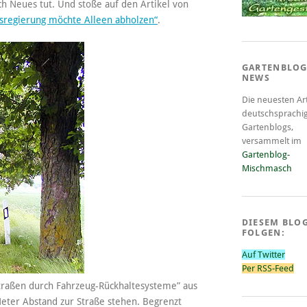
ch Neues tut. Und stoße auf den Artikel von
sregierung möchte Alleen abholzen“
.
GARTENBLOG
NEWS
Die neuesten Art
deutschsprachi
Gartenblogs,
versammelt im
Gartenblog-
Mischmasch
DIESEM BLO
FOLGEN:
Auf Twitter
Per RSS-Feed
 Straßen durch Fahrzeug-Rückhaltesysteme” aus
ter Abstand zur Straße stehen. Begrenzt