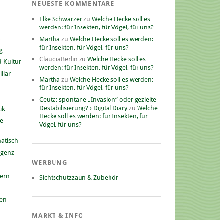
NEUESTE KOMMENTARE
Elke Schwarzer
zu
Welche Hecke soll es
werden: für Insekten, für Vögel, für uns?
t
Martha
zu
Welche Hecke soll es werden:
für Insekten, für Vögel, für uns?
g
ClaudiaBerlin
zu
Welche Hecke soll es
 Kultur
werden: für Insekten, für Vögel, für uns?
liar
Martha
zu
Welche Hecke soll es werden:
für Insekten, für Vögel, für uns?
Ceuta: spontane „Invasion“ oder gezielte
Destabilisierung? › Digital Diary
zu
Welche
ik
Hecke soll es werden: für Insekten, für
he
Vögel, für uns?
atisch
ligenz
WERBUNG
nern
Sichtschutzzaun & Zubehör
gen
MARKT & INFO