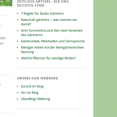
ZEITLOSE ARTIKEL, DIE UNS
WICHTIG SIND:
7 Regeln für faules Gärtnern
Naturnah gärtnern – was meinen wir
damit?
-
Vom Sonnenhut und den zwei Varianten
des Gärtnerns
ikel
Gartenzitate, Weisheiten und Sinnsprüche
ger
Weniger Arbeit mit der kleingärtnerischen
Nutzung
Welche Pflanzen für sandige Böden?
UBERBLOGR WEBRING
G
Zurück im Ring
Vor im Ring
UberBlogr Webring