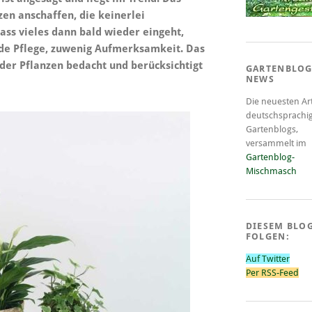
nzen anschaffen, die keinerlei
s vieles dann bald wieder eingeht,
nde Pflege, zuwenig Aufmerksamkeit. Das
 der Pflanzen bedacht und berücksichtigt
GARTENBLOG
NEWS
Die neuesten Art
deutschsprachi
Gartenblogs,
versammelt im
Gartenblog-
Mischmasch
DIESEM BLO
FOLGEN:
Auf Twitter
Per RSS-Feed