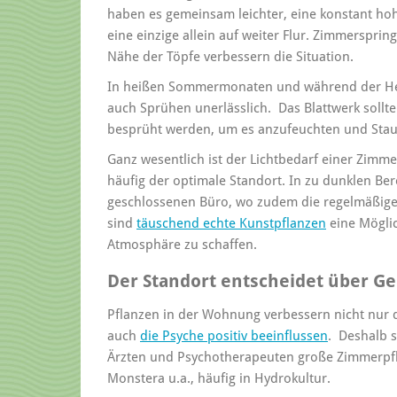
haben es gemeinsam leichter, eine konstant hohe
eine einzige allein auf weiter Flur. Zimmerspr
Nähe der Töpfe verbessern die Situation.
In heißen Sommermonaten und während der Hei
auch Sprühen unerlässlich. Das Blattwerk sollt
besprüht werden, um es anzufeuchten und Stau
Ganz wesentlich ist der Lichtbedarf einer Zimme
häufig der optimale Standort. In zu dunklen Ber
geschlossenen Büro, wo zudem die regelmäßige P
sind
täuschend echte Kunstpflanzen
eine Möglic
Atmosphäre zu schaffen.
Der Standort entscheidet über G
Pflanzen in der Wohnung verbessern nicht nur d
auch
die Psyche positiv beeinflussen
. Deshalb 
Ärzten und Psychotherapeuten große Zimmerpf
Monstera u.a., häufig in Hydrokultur.