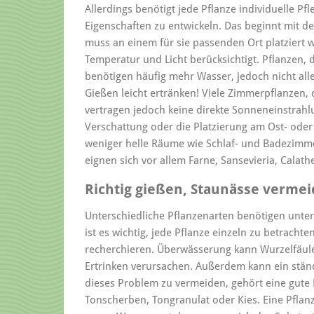
Allerdings benötigt jede Pflanze individuelle P
Eigenschaften zu entwickeln. Das beginnt mit d
muss an einem für sie passenden Ort platziert w
Temperatur und Licht berücksichtigt. Pflanzen,
benötigen häufig mehr Wasser, jedoch nicht al
Gießen leicht ertränken! Viele Zimmerpflanzen, d
vertragen jedoch keine direkte Sonneneinstrahlun
Verschattung oder die Platzierung am Ost- oder 
weniger helle Räume wie Schlaf- und Badezimme
eignen sich vor allem Farne, Sansevieria, Calath
Richtig gießen, Staunässe vermei
Unterschiedliche Pflanzenarten benötigen unt
ist es wichtig, jede Pflanze einzeln zu betrach
recherchieren. Überwässerung kann Wurzelfäule
Ertrinken verursachen. Außerdem kann ein stän
dieses Problem zu vermeiden, gehört eine gute D
Tonscherben, Tongranulat oder Kies. Eine Pfl