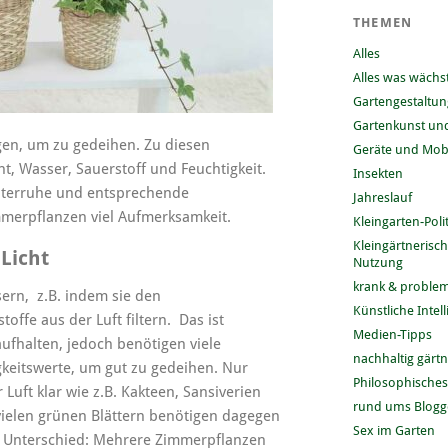
THEMEN
Alles
Alles was wächs
Gartengestaltun
Gartenkunst und
en, um zu gedeihen. Zu diesen
Geräte und Mobi
t, Wasser, Sauerstoff und Feuchtigkeit.
Insekten
nterruhe und entsprechende
Jahreslauf
mmerpflanzen viel Aufmerksamkeit.
Kleingarten-Polit
Kleingärtnerisc
Licht
Nutzung
krank & problem
rn, z.B. indem sie den
Künstliche Intel
offe aus der Luft filtern. Das ist
Medien-Tipps
ufhalten, jedoch benötigen viele
nachhaltig gärt
keitswerte, um gut zu gedeihen. Nur
Philosophisches
ft klar wie z.B. Kakteen, Sansiverien
rund ums Blog
ielen grünen Blättern benötigen dagegen
Sex im Garten
n Unterschied: Mehrere Zimmerpflanzen