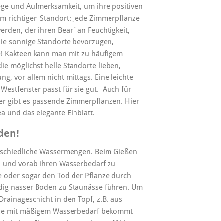
flege und Aufmerksamkeit, um ihre positiven
em richtigen Standort: Jede Zimmerpflanze
erden, der ihren Bearf an Feuchtigkeit,
 die sonnige Standorte bevorzugen,
le! Kakteen kann man mit zu häufigem
ie möglichst helle Standorte lieben,
g, vor allem nicht mittags. Eine leichte
Westfenster passt für sie gut. Auch für
r gibt es passende Zimmerpflanzen. Hier
ea und das elegante Einblatt.
den!
erschiedliche Wassermengen. Beim Gießen
ten und vorab ihren Wasserbedarf zu
 oder sogar den Tod der Pflanze durch
dig nasser Boden zu Staunässe führen. Um
rainageschicht in den Topf, z.B. aus
anze mit mäßigem Wasserbedarf bekommt