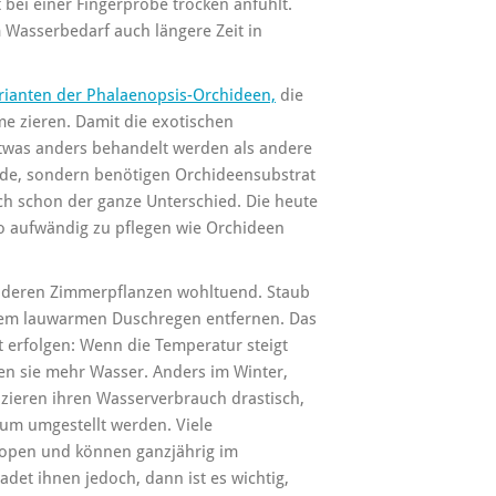
bei einer Fingerprobe trocken anfühlt.
 Wasserbedarf auch längere Zeit in
rianten der Phalaenopsis-Orchideen,
die
 zieren. Damit die exotischen
twas anders behandelt werden als andere
rde, sondern benötigen Orchideensubstrat
ch schon der ganze Unterschied. Die heute
so aufwändig zu pflegen wie Orchideen
anderen Zimmerpflanzen wohltuend. Staub
einem lauwarmen Duschregen entfernen. Das
t erfolgen: Wenn die Temperatur steigt
hen sie mehr Wasser. Anders im Winter,
zieren ihren Wasserverbrauch drastisch,
m umgestellt werden. Viele
open und können ganzjährig im
et ihnen jedoch, dann ist es wichtig,