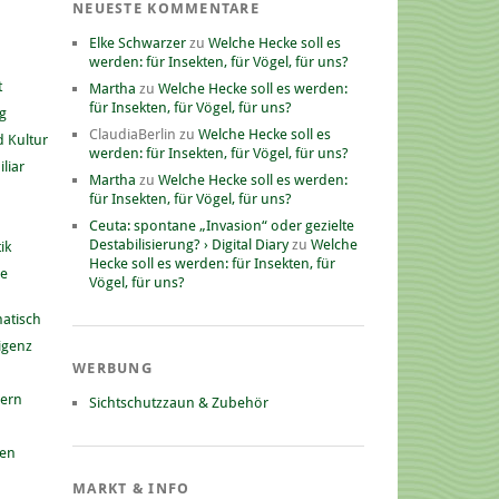
NEUESTE KOMMENTARE
Elke Schwarzer
zu
Welche Hecke soll es
werden: für Insekten, für Vögel, für uns?
t
Martha
zu
Welche Hecke soll es werden:
für Insekten, für Vögel, für uns?
g
ClaudiaBerlin
zu
Welche Hecke soll es
 Kultur
werden: für Insekten, für Vögel, für uns?
liar
Martha
zu
Welche Hecke soll es werden:
für Insekten, für Vögel, für uns?
Ceuta: spontane „Invasion“ oder gezielte
Destabilisierung? › Digital Diary
zu
Welche
ik
Hecke soll es werden: für Insekten, für
he
Vögel, für uns?
atisch
ligenz
WERBUNG
nern
Sichtschutzzaun & Zubehör
gen
MARKT & INFO