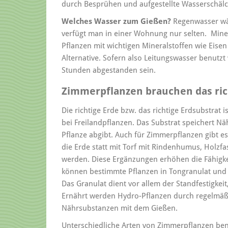
durch Besprühen und aufgestellte Wasserschälch
Welches Wasser zum Gießen?
Regenwasser wär
verfügt man in einer Wohnung nur selten. Mine
Pflanzen mit wichtigen Mineralstoffen wie Eise
Alternative. Sofern also Leitungswasser benutz
Stunden abgestanden sein.
Zimmerpflanzen brauchen das ric
Die richtige Erde bzw. das richtige Erdsubstrat
bei Freilandpflanzen. Das Substrat speichert Nä
Pflanze abgibt. Auch für Zimmerpflanzen gibt e
die Erde statt mit Torf mit Rindenhumus, Holzf
werden. Diese Ergänzungen erhöhen die Fähigkei
können bestimmte Pflanzen in Tongranulat und
Das Granulat dient vor allem der Standfestigkeit
Ernährt werden Hydro-Pflanzen durch regelmäß
Nährsubstanzen mit dem Gießen.
Unterschiedliche Arten von Zimmerpflanzen ben