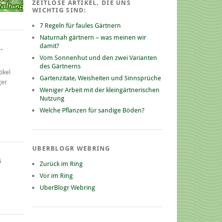
ZEITLOSE ARTIKEL, DIE UNS
WICHTIG SIND:
7 Regeln für faules Gärtnern
Naturnah gärtnern – was meinen wir
damit?
-
Vom Sonnenhut und den zwei Varianten
des Gärtnerns
ikel
Gartenzitate, Weisheiten und Sinnsprüche
ger
Weniger Arbeit mit der kleingärtnerischen
Nutzung
Welche Pflanzen für sandige Böden?
UBERBLOGR WEBRING
G
Zurück im Ring
Vor im Ring
UberBlogr Webring