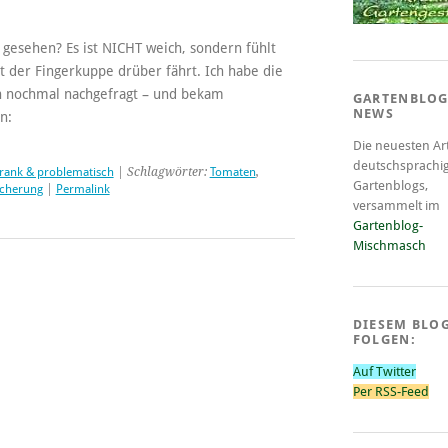
gesehen? Es ist NICHT weich, sondern fühlt
t der Fingerkuppe drüber fährt. Ich habe die
nn nochmal nachgefragt – und bekam
GARTENBLOG
NEWS
n:
Die neuesten Art
deutschsprachi
rank & problematisch
| Schlagwörter:
Tomaten
,
Gartenblogs,
cherung
|
Permalink
versammelt im
Gartenblog-
Mischmasch
DIESEM BLO
FOLGEN:
Auf Twitter
Per RSS-Feed