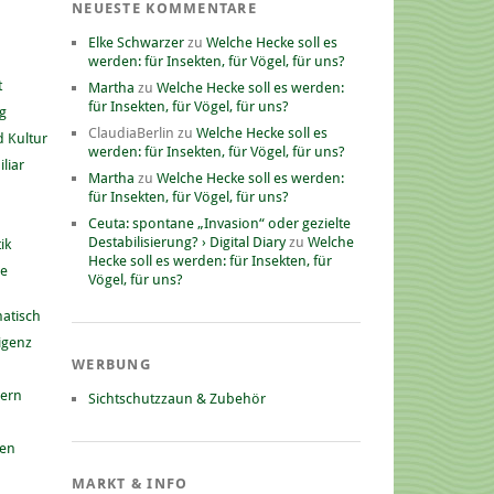
NEUESTE KOMMENTARE
Elke Schwarzer
zu
Welche Hecke soll es
werden: für Insekten, für Vögel, für uns?
t
Martha
zu
Welche Hecke soll es werden:
für Insekten, für Vögel, für uns?
g
ClaudiaBerlin
zu
Welche Hecke soll es
 Kultur
werden: für Insekten, für Vögel, für uns?
liar
Martha
zu
Welche Hecke soll es werden:
für Insekten, für Vögel, für uns?
Ceuta: spontane „Invasion“ oder gezielte
Destabilisierung? › Digital Diary
zu
Welche
ik
Hecke soll es werden: für Insekten, für
he
Vögel, für uns?
atisch
ligenz
WERBUNG
nern
Sichtschutzzaun & Zubehör
gen
MARKT & INFO