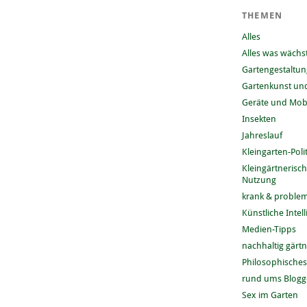
THEMEN
Alles
Alles was wächs
Gartengestaltun
Gartenkunst und
Geräte und Mobi
Insekten
Jahreslauf
Kleingarten-Polit
Kleingärtnerisc
Nutzung
krank & problem
Künstliche Intel
Medien-Tipps
nachhaltig gärt
Philosophisches
rund ums Blog
Sex im Garten