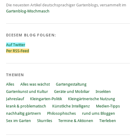
Die neuesten Artikel deutschsprachiger Gartenblogs, versammelt im
Gartenblog-Mischmasch
DIESEM BLOG FOLGEN:
Auf Twitter
Per RSS-Feed
THEMEN
Alles
Alles was wächst
Gartengestaltung
Gartenkunst und Kultur
Geräte und Mobiliar
Insekten
Jahreslauf
Kleingarten-Politik
Kleingärtnerische Nutzung
krank & problematisch
Künstliche Intelligenz
Medien-Tipps
nachhaltig gärtnern
Philosophisches
rund ums Bloggen
Sex im Garten
Skurriles
Termine & Aktionen
Tierleben