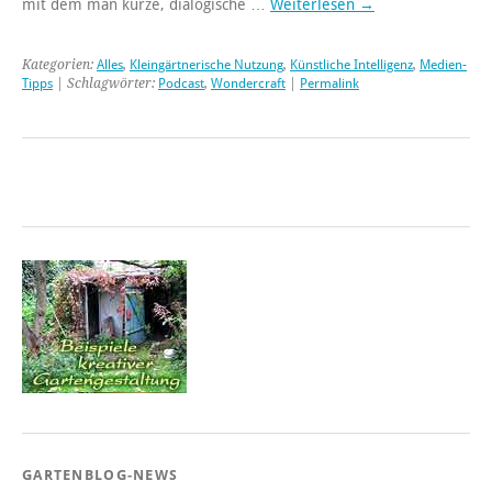
mit dem man kurze, dialogische …
Weiterlesen
→
Kategorien:
Alles
,
Kleingärtnerische Nutzung
,
Künstliche Intelligenz
,
Medien-
Tipps
| Schlagwörter:
Podcast
,
Wondercraft
|
Permalink
GARTENBLOG-NEWS