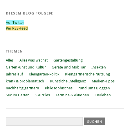
DIESEM BLOG FOLGEN:
Auf Twitter
Per RSS-Feed
THEMEN
Alles
Alles was wächst
Gartengestaltung
Gartenkunst und Kultur
Geräte und Mobiliar
Insekten
Jahreslauf
Kleingarten-Politik
Kleingärtnerische Nutzung
krank & problematisch
Künstliche Intelligenz
Medien-Tipps
nachhaltig gärtnern
Philosophisches
rund ums Bloggen
Sex im Garten
Skurriles
Termine & Aktionen
Tierleben